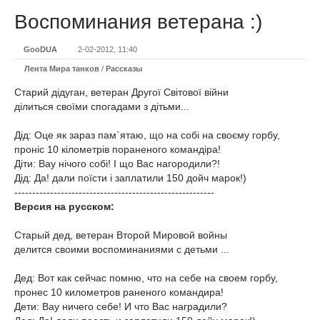
Воспоминания ветерана :)
GooDUA
2-02-2012, 11:40
Лента Мира танков
/
Рассказы
Старий дідуган, ветеран Другої Світової війни
ділиться своїми спогадами з дітьми...
Дід: Оце як зараз пам`ятаю, що на собі на своєму горбу,
проніс 10 кілометрів пораненого командіра!
Діти: Вау нічого собі! І що Вас нагородили?!
Дід: Да! дали поїсти і заплатили 150 дойч марок!)
--------------------------------------------------------
Версия на русском:
Старый дед, ветеран Второй Мировой войны
делится своими воспоминаниями с детьми ...
Дед: Вот как сейчас помню, что на себе на своем горбу,
пронес 10 километров раненого командира!
Дети: Вау ничего себе! И что Вас наградили?