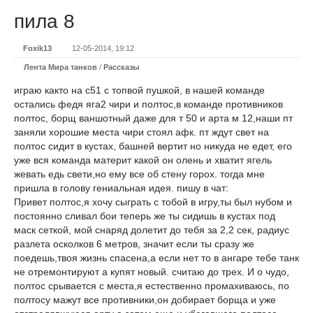
пила 8
Foxik13
12-05-2014, 19:12
Лента Мира танков
/
Рассказы
играю както на с51 с топвой пушкой, в нашей команде
остались федя яга2 чири и полтос,в команде противников
полтос, борщ ваншотный даже для т 50 и арта м 12,наши пт
заняли хорошие места чири стоял афк. пт ждут свет на
полтос сидит в кустах, башней вертит но никуда не едет, его
уже вся команда материт какой он олень и хватит ягель
жевать едь свети,но ему все об стену горох. тогда мне
пришла в голову гениальная идея. пишу в чат:
Привет полтос,я хочу сыграть с тобой в игру,ты был нубом и
постоянно сливал бои теперь же ты сидишь в кустах под
маск сеткой, мой снаряд долетит до тебя за 2,2 сек, радиус
разлета осколков 6 метров, значит если ты сразу же
поедешь,твоя жизнь спасена,а если нет то в ангаре тебе танк
не отремонтируют а купят новый. считаю до трех. И о чудо,
полтос срывается с места,я естественно промахиваюсь, по
полтосу мажут все противники,он добирает борща и уже