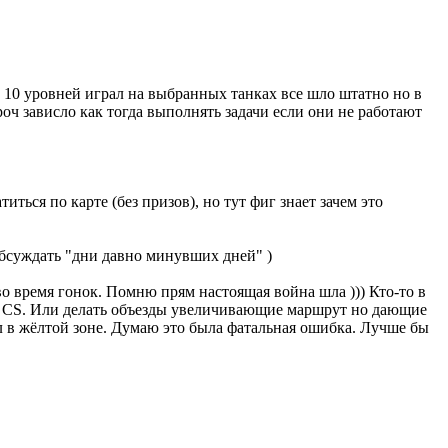
о 10 уровней играл на выбранных танках все шло штатно но в
роч зависло как тогда выполнять задачи если они не работают
иться по карте (без призов), но тут фиг знает зачем это
обсуждать "дни давно минувших дней" )
во время гонок. Помню прям настоящая война шла ))) Кто-то в
не CS. Или делать объезды увеличивающие маршрут но дающие
ел в жёлтой зоне. Думаю это была фатальная ошибка. Лучше бы