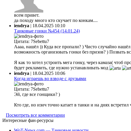
всем привет.
да походу много кто скучает по конкам....
iendrya
|
18.04.2025 10:10
Танковые гонки №454 (14.01.24)
Цитата: 7Sebettu7
Аааа, нашёл )) Куда все пропали? ) Чисто случайно нашёл ф
возможность организовать гонки без призов? ) Позвать все
Я как то хотел устроить мега гонку, через камаза( чтоб 
будет рекламить, где нужно устанавливать мод
iendrya
|
18.04.2025 10:06
Когда играешь во взводе с друзьями
Цитата: 7Sebettu7
Эй, где все гонщики? )
Кто где, но изич точно катает в танки и на днях встретил
Посмотреть все комментарии
Интересные фан-ресурсы
WoT-News.com — Танковые новости