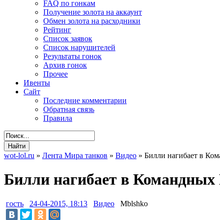
FAQ по гонкам
Получение золота на аккаунт
Обмен золота на расходники
Рейтинг
Список заявок
Список нарушителей
Результаты гонок
Архив гонок
Прочее
Ивенты
Сайт
Последние комментарии
Обратная связь
Правила
wot-lol.ru
»
Лента Мира танков
»
Видео
» Билли нагибает в Ком
Билли нагибает в Командных Б
гость
24-04-2015, 18:13
Видео
Mblshko