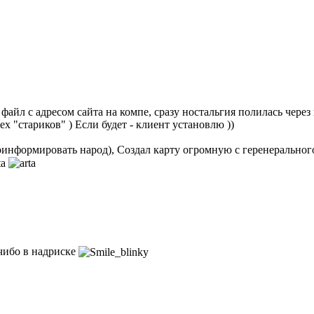
айл с адресом сайта на компе, сразу ностальгия полилась через кр
х "стариков" ) Если будет - клиент установлю ))
проинформировать народ), Создал карту огромную с геренеральног
 чибо в надриске