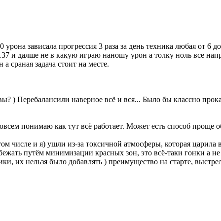
 урона зависала прогрессия 3 раза за день техника любая от 6 д
137 и далше не в какую играю наношу урон а толку ноль все нап
а сраная задача стоит на месте.
вы? ) Перебалансили наверное всё и вся... Было бы классно прокат
совсем понимаю как тут всё работает. Может есть способ проще 
том числе и я) ушли из-за токсичной атмосферы, которая царила 
бежать путём минимизации красных зон, это всё-таки гонки а 
ки, их нельзя было добавлять ) преимущество на старте, выстр