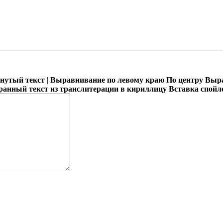
кнутый текст
|
Выравнивание по левому краю
По центру
Выра
ранный текст из транслитерации в кириллицу
Вставка спойл