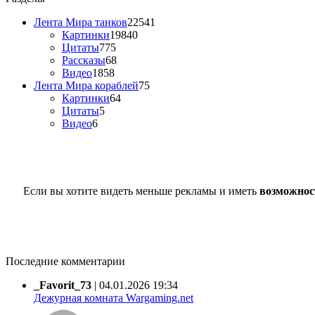
Лента Мира танков
22541
Картинки
19840
Цитаты
775
Рассказы
68
Видео
1858
Лента Мира кораблей
75
Картинки
64
Цитаты
5
Видео
6
Если вы хотите видеть меньше рекламы и иметь
возможнос
Последние комментарии
_Favorit_73
|
04.01.2026 19:34
Дежурная комната Wargaming.net