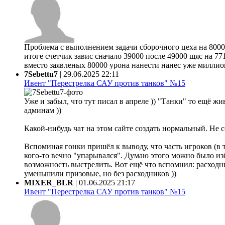
Проблема с выполнением задачи сборочного цеха на 80000
итоге счетчик завис сначало 39000 после 49000 щяс на 77
вместо заявленых 80000 урона нанести нанес уже миллион 
7Sebettu7
|
29.06.2025 22:11
Ивент "Перестрелка САУ против танков" №15
Уже и забыл, что тут писал в апреле )) "Танки" то ещё жи
админам ))
Какой-нибудь чат на этом сайте создать нормальный. Не 
Вспоминая гонки пришёл к выводу, что часть игроков (в 
кого-то вечно "упарывался". Думаю этого можно было из
возможность выстрелить. Вот ещё что вспомнил: расходни
уменьшили призовые, но без расходников ))
MIXER_BLR
|
01.06.2025 21:17
Ивент "Перестрелка САУ против танков" №15