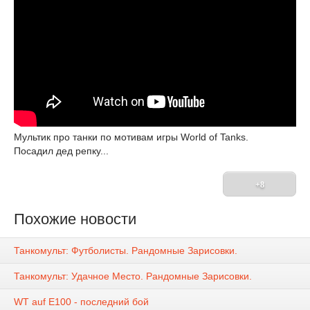
Мультик про танки по мотивам игры World of Tanks.
Посадил дед репку...
+8
Похожие новости
Танкомульт: Футболисты. Рандомные Зарисовки.
Танкомульт: Удачное Место. Рандомные Зарисовки.
WT auf E100 - последний бой