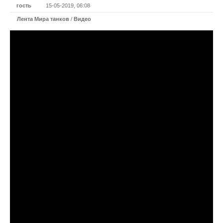
гость
15-05-2019, 06:08
Лента Мира танков
/
Видео