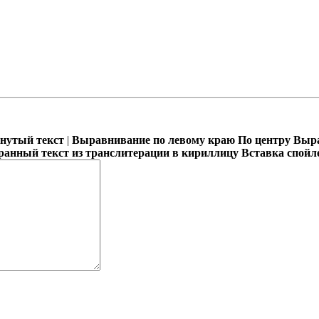
кнутый текст
|
Выравнивание по левому краю
По центру
Выра
ранный текст из транслитерации в кириллицу
Вставка спойл