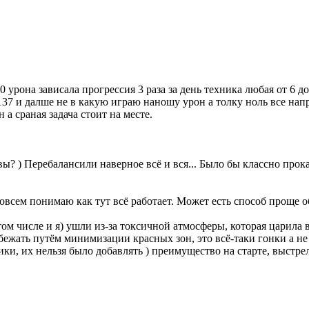
 урона зависала прогрессия 3 раза за день техника любая от 6 д
137 и далше не в какую играю наношу урон а толку ноль все нап
а сраная задача стоит на месте.
вы? ) Перебалансили наверное всё и вся... Было бы классно прокат
совсем понимаю как тут всё работает. Может есть способ проще 
том числе и я) ушли из-за токсичной атмосферы, которая царила 
бежать путём минимизации красных зон, это всё-таки гонки а 
ки, их нельзя было добавлять ) преимущество на старте, выстр