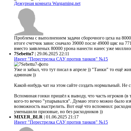
Дежурная комната Wargaming.net
Проблема с выполнением задачи сборочного цеха на 80000
итоге счетчик завис сначало 39000 после 49000 щяс на 77
вместо заявленых 80000 урона нанести нанес уже миллион 
7Sebettu7
|
29.06.2025 22:11
Ивент "Перестрелка САУ против танков" №15
Уже и забыл, что тут писал в апреле )) "Танки" то ещё жи
админам ))
Какой-нибудь чат на этом сайте создать нормальный. Не 
Вспоминая гонки пришёл к выводу, что часть игроков (в 
кого-то вечно "упарывался". Думаю этого можно было из
возможность выстрелить. Вот ещё что вспомнил: расходни
уменьшили призовые, но без расходников ))
MIXER_BLR
|
01.06.2025 21:17
Ивент "Перестрелка САУ против танков" №15