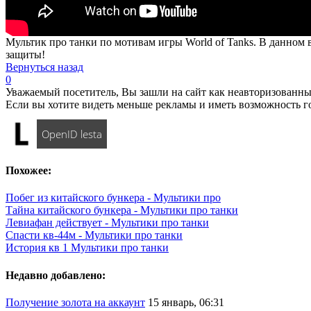
Мультик про танки по мотивам игры World of Tanks. В данном в
защиты!
Вернуться назад
0
Уважаемый посетитель, Вы зашли на сайт как неавторизованны
Если вы хотите видеть меньше рекламы и иметь возможность г
OpenID lesta
Похожее:
Побег из китайского бункера - Мультики про
Тайна китайского бункера - Мультики про танки
Левиафан действует - Мультики про танки
Спасти кв-44м - Мультики про танки
История кв 1 Мультики про танки
Недавно добавлено:
Получение золота на аккаунт
15 январь, 06:31