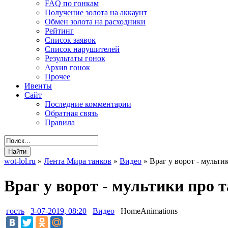
FAQ по гонкам
Получение золота на аккаунт
Обмен золота на расходники
Рейтинг
Список заявок
Список нарушителей
Результаты гонок
Архив гонок
Прочее
Ивенты
Сайт
Последние комментарии
Обратная связь
Правила
wot-lol.ru
»
Лента Мира танков
»
Видео
» Враг у ворот - мульти
Враг у ворот - мультики про 
гость
3-07-2019, 08:20
Видео
HomeAnimations