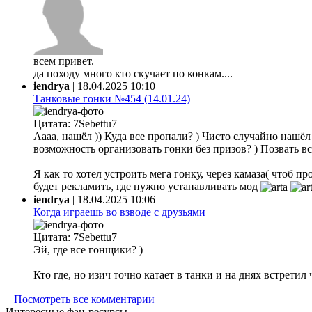
всем привет.
да походу много кто скучает по конкам....
iendrya
|
18.04.2025 10:10
Танковые гонки №454 (14.01.24)
Цитата: 7Sebettu7
Аааа, нашёл )) Куда все пропали? ) Чисто случайно нашёл ф
возможность организовать гонки без призов? ) Позвать все
Я как то хотел устроить мега гонку, через камаза( чтоб 
будет рекламить, где нужно устанавливать мод
iendrya
|
18.04.2025 10:06
Когда играешь во взводе с друзьями
Цитата: 7Sebettu7
Эй, где все гонщики? )
Кто где, но изич точно катает в танки и на днях встретил
Посмотреть все комментарии
Интересные фан-ресурсы