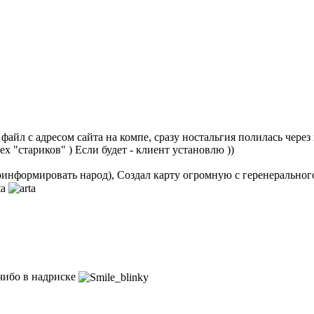
айл с адресом сайта на компе, сразу ностальгия полилась через кр
х "стариков" ) Если будет - клиент установлю ))
проинформировать народ), Создал карту огромную с геренеральног
 чибо в надриске