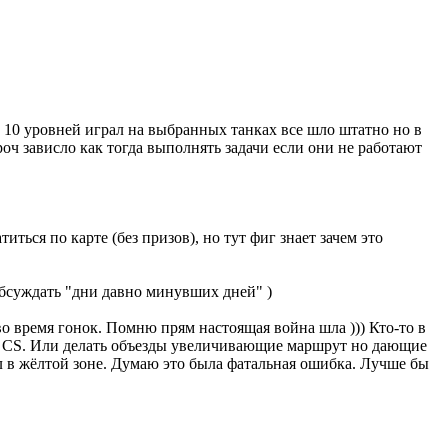
о 10 уровней играл на выбранных танках все шло штатно но в
роч зависло как тогда выполнять задачи если они не работают
иться по карте (без призов), но тут фиг знает зачем это
обсуждать "дни давно минувших дней" )
во время гонок. Помню прям настоящая война шла ))) Кто-то в
не CS. Или делать объезды увеличивающие маршрут но дающие
ел в жёлтой зоне. Думаю это была фатальная ошибка. Лучше бы