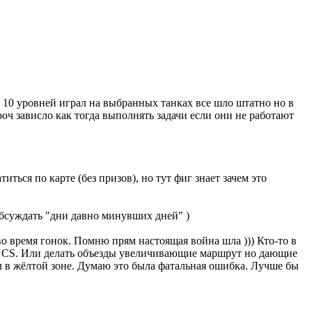
о 10 уровней играл на выбранных танках все шло штатно но в
роч зависло как тогда выполнять задачи если они не работают
иться по карте (без призов), но тут фиг знает зачем это
обсуждать "дни давно минувших дней" )
во время гонок. Помню прям настоящая война шла ))) Кто-то в
не CS. Или делать объезды увеличивающие маршрут но дающие
ел в жёлтой зоне. Думаю это была фатальная ошибка. Лучше бы