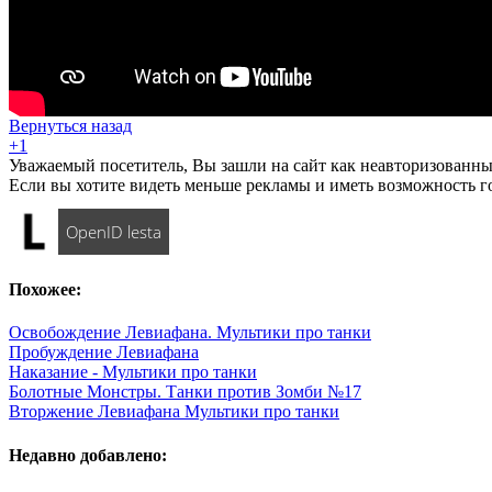
Вернуться назад
+1
Уважаемый посетитель, Вы зашли на сайт как неавторизованны
Если вы хотите видеть меньше рекламы и иметь возможность г
OpenID lesta
Похожее:
Освобождение Левиафана. Мультики про танки
Пробуждение Левиафана
Наказание - Мультики про танки
Болотные Монстры. Танки против Зомби №17
Вторжение Левиафана Мультики про танки
Недавно добавлено: