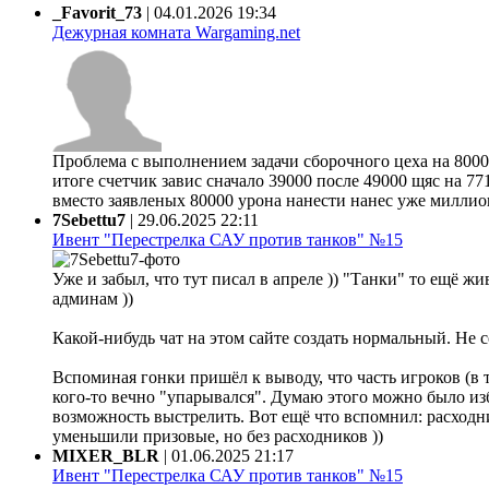
_Favorit_73
|
04.01.2026 19:34
Дежурная комната Wargaming.net
Проблема с выполнением задачи сборочного цеха на 80000
итоге счетчик завис сначало 39000 после 49000 щяс на 77
вместо заявленых 80000 урона нанести нанес уже миллион 
7Sebettu7
|
29.06.2025 22:11
Ивент "Перестрелка САУ против танков" №15
Уже и забыл, что тут писал в апреле )) "Танки" то ещё жи
админам ))
Какой-нибудь чат на этом сайте создать нормальный. Не 
Вспоминая гонки пришёл к выводу, что часть игроков (в 
кого-то вечно "упарывался". Думаю этого можно было из
возможность выстрелить. Вот ещё что вспомнил: расходни
уменьшили призовые, но без расходников ))
MIXER_BLR
|
01.06.2025 21:17
Ивент "Перестрелка САУ против танков" №15