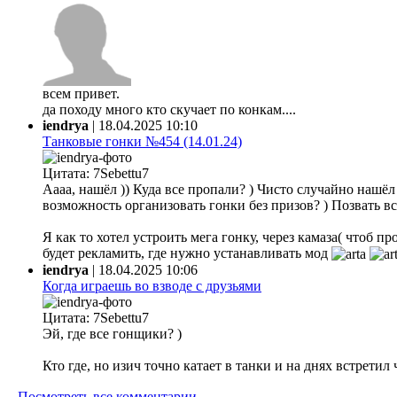
всем привет.
да походу много кто скучает по конкам....
iendrya
|
18.04.2025 10:10
Танковые гонки №454 (14.01.24)
Цитата: 7Sebettu7
Аааа, нашёл )) Куда все пропали? ) Чисто случайно нашёл ф
возможность организовать гонки без призов? ) Позвать все
Я как то хотел устроить мега гонку, через камаза( чтоб 
будет рекламить, где нужно устанавливать мод
iendrya
|
18.04.2025 10:06
Когда играешь во взводе с друзьями
Цитата: 7Sebettu7
Эй, где все гонщики? )
Кто где, но изич точно катает в танки и на днях встретил
Посмотреть все комментарии