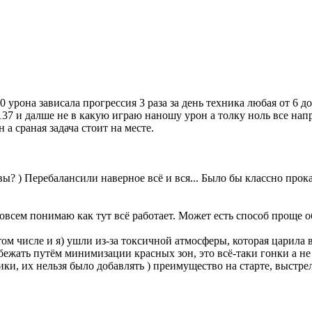
 урона зависала прогрессия 3 раза за день техника любая от 6 д
137 и далше не в какую играю наношу урон а толку ноль все нап
а сраная задача стоит на месте.
вы? ) Перебалансили наверное всё и вся... Было бы классно прокат
совсем понимаю как тут всё работает. Может есть способ проще 
том числе и я) ушли из-за токсичной атмосферы, которая царила 
бежать путём минимизации красных зон, это всё-таки гонки а 
ки, их нельзя было добавлять ) преимущество на старте, выстр