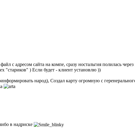
айл с адресом сайта на компе, сразу ностальгия полилась через кр
х "стариков" ) Если будет - клиент установлю ))
проинформировать народ), Создал карту огромную с геренеральног
 чибо в надриске