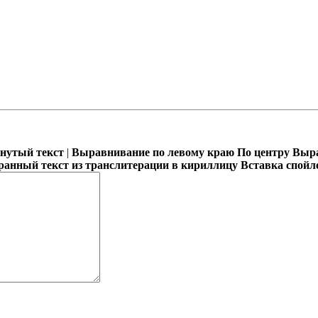
кнутый текст
|
Выравнивание по левому краю
По центру
Выра
ранный текст из транслитерации в кириллицу
Вставка спойл