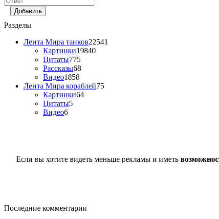
Добавить
Разделы
Лента Мира танков
22541
Картинки
19840
Цитаты
775
Рассказы
68
Видео
1858
Лента Мира кораблей
75
Картинки
64
Цитаты
5
Видео
6
Если вы хотите видеть меньше рекламы и иметь
возможнос
Последние комментарии