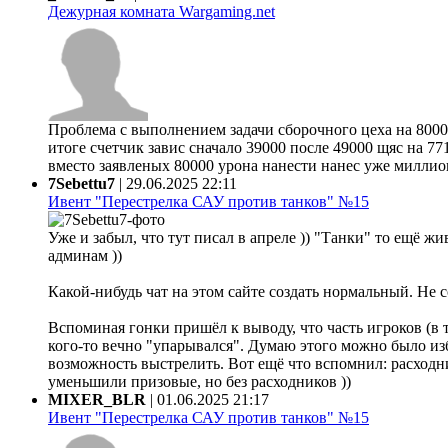
Дежурная комната Wargaming.net
Проблема с выполнением задачи сборочного цеха на 80000
итоге счетчик завис сначало 39000 после 49000 щяс на 77
вместо заявленых 80000 урона нанести нанес уже миллион 
7Sebettu7
|
29.06.2025 22:11
Ивент "Перестрелка САУ против танков" №15
Уже и забыл, что тут писал в апреле )) "Танки" то ещё жи
админам ))
Какой-нибудь чат на этом сайте создать нормальный. Не 
Вспоминая гонки пришёл к выводу, что часть игроков (в 
кого-то вечно "упарывался". Думаю этого можно было из
возможность выстрелить. Вот ещё что вспомнил: расходни
уменьшили призовые, но без расходников ))
MIXER_BLR
|
01.06.2025 21:17
Ивент "Перестрелка САУ против танков" №15