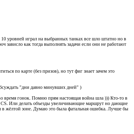
о 10 уровней играл на выбранных танках все шло штатно но в
роч зависло как тогда выполнять задачи если они не работают
иться по карте (без призов), но тут фиг знает зачем это
обсуждать "дни давно минувших дней" )
во время гонок. Помню прям настоящая война шла ))) Кто-то в
не CS. Или делать объезды увеличивающие маршрут но дающие
ел в жёлтой зоне. Думаю это была фатальная ошибка. Лучше бы