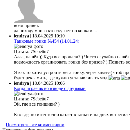
всем привет.
да походу много кто скучает по конкам....
iendrya
|
18.04.2025 10:10
Танковые гонки №454 (14.01.24)
Цитата: 7Sebettu7
Аааа, нашёл )) Куда все пропали? ) Чисто случайно нашёл ф
возможность организовать гонки без призов? ) Позвать все
Я как то хотел устроить мега гонку, через камаза( чтоб 
будет рекламить, где нужно устанавливать мод
iendrya
|
18.04.2025 10:06
Когда играешь во взводе с друзьями
Цитата: 7Sebettu7
Эй, где все гонщики? )
Кто где, но изич точно катает в танки и на днях встретил
Посмотреть все комментарии
Интересные фан-ресурсы