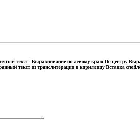
кнутый текст
|
Выравнивание по левому краю
По центру
Выра
ранный текст из транслитерации в кириллицу
Вставка спойл