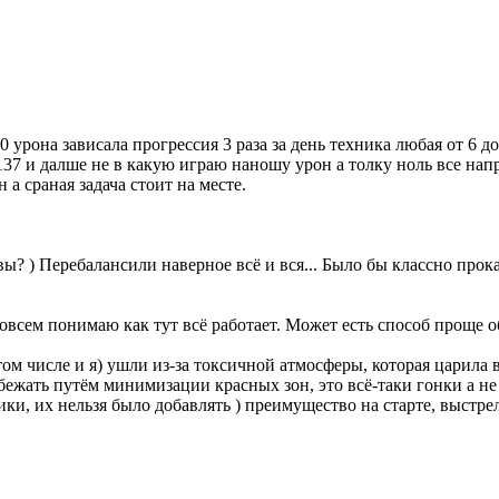
 урона зависала прогрессия 3 раза за день техника любая от 6 д
137 и далше не в какую играю наношу урон а толку ноль все нап
а сраная задача стоит на месте.
вы? ) Перебалансили наверное всё и вся... Было бы классно прокат
совсем понимаю как тут всё работает. Может есть способ проще 
том числе и я) ушли из-за токсичной атмосферы, которая царила 
бежать путём минимизации красных зон, это всё-таки гонки а 
ки, их нельзя было добавлять ) преимущество на старте, выстр