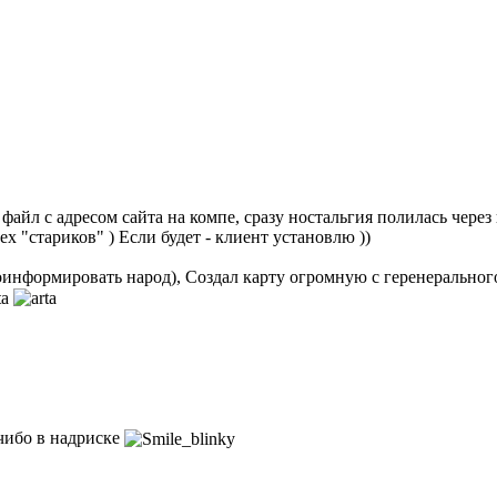
айл с адресом сайта на компе, сразу ностальгия полилась через кр
х "стариков" ) Если будет - клиент установлю ))
проинформировать народ), Создал карту огромную с геренеральног
 чибо в надриске