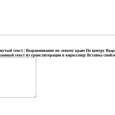
кнутый текст
|
Выравнивание по левому краю
По центру
Выра
ранный текст из транслитерации в кириллицу
Вставка спойл