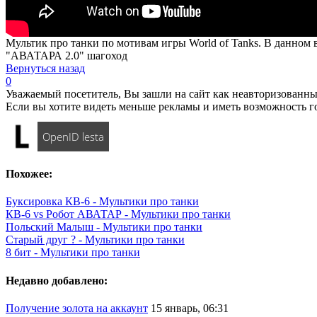
Мультик про танки по мотивам игры World of Tanks. В данном 
"АВАТАРА 2.0" шагоход
Вернуться назад
0
Уважаемый посетитель, Вы зашли на сайт как неавторизованны
Если вы хотите видеть меньше рекламы и иметь возможность г
OpenID lesta
Похожее:
Буксировка КВ-6 - Мультики про танки
КВ-6 vs Робот АВАТАР - Мультики про танки
Польский Малыш - Мультики про танки
Старый друг ? - Мультики про танки
8 бит - Мультики про танки
Недавно добавлено:
Получение золота на аккаунт
15 январь, 06:31