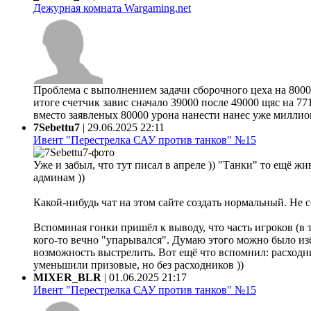
Дежурная комната Wargaming.net
Проблема с выполнением задачи сборочного цеха на 80000
итоге счетчик завис сначало 39000 после 49000 щяс на 77
вместо заявленых 80000 урона нанести нанес уже миллион 
7Sebettu7
|
29.06.2025 22:11
Ивент "Перестрелка САУ против танков" №15
Уже и забыл, что тут писал в апреле )) "Танки" то ещё жи
админам ))
Какой-нибудь чат на этом сайте создать нормальный. Не 
Вспоминая гонки пришёл к выводу, что часть игроков (в 
кого-то вечно "упарывался". Думаю этого можно было из
возможность выстрелить. Вот ещё что вспомнил: расходни
уменьшили призовые, но без расходников ))
MIXER_BLR
|
01.06.2025 21:17
Ивент "Перестрелка САУ против танков" №15