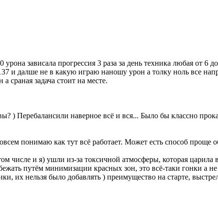
 урона зависала прогрессия 3 раза за день техника любая от 6 д
137 и далше не в какую играю наношу урон а толку ноль все нап
а сраная задача стоит на месте.
вы? ) Перебалансили наверное всё и вся... Было бы классно прокат
совсем понимаю как тут всё работает. Может есть способ проще 
том числе и я) ушли из-за токсичной атмосферы, которая царила 
бежать путём минимизации красных зон, это всё-таки гонки а 
ки, их нельзя было добавлять ) преимущество на старте, выстр