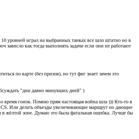
о 10 уровней играл на выбранных танках все шло штатно но в
роч зависло как тогда выполнять задачи если они не работают
иться по карте (без призов), но тут фиг знает зачем это
обсуждать "дни давно минувших дней" )
во время гонок. Помню прям настоящая война шла ))) Кто-то в
не CS. Или делать объезды увеличивающие маршрут но дающие
ел в жёлтой зоне. Думаю это была фатальная ошибка. Лучше бы