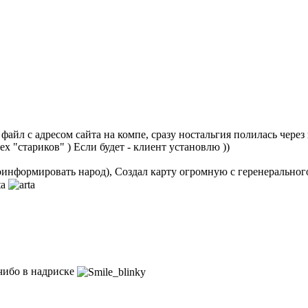
айл с адресом сайта на компе, сразу ностальгия полилась через кр
х "стариков" ) Если будет - клиент установлю ))
проинформировать народ), Создал карту огромную с геренеральног
 чибо в надриске