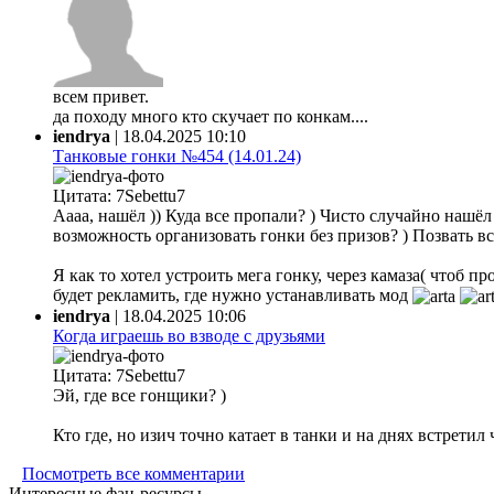
всем привет.
да походу много кто скучает по конкам....
iendrya
|
18.04.2025 10:10
Танковые гонки №454 (14.01.24)
Цитата: 7Sebettu7
Аааа, нашёл )) Куда все пропали? ) Чисто случайно нашёл ф
возможность организовать гонки без призов? ) Позвать все
Я как то хотел устроить мега гонку, через камаза( чтоб 
будет рекламить, где нужно устанавливать мод
iendrya
|
18.04.2025 10:06
Когда играешь во взводе с друзьями
Цитата: 7Sebettu7
Эй, где все гонщики? )
Кто где, но изич точно катает в танки и на днях встретил
Посмотреть все комментарии
Интересные фан-ресурсы