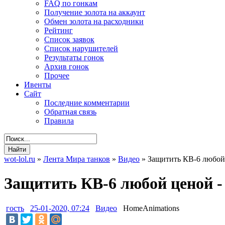
FAQ по гонкам
Получение золота на аккаунт
Обмен золота на расходники
Рейтинг
Список заявок
Список нарушителей
Результаты гонок
Архив гонок
Прочее
Ивенты
Сайт
Последние комментарии
Обратная связь
Правила
wot-lol.ru
»
Лента Мира танков
»
Видео
» Защитить КВ-6 любой 
Защитить КВ-6 любой ценой -
гость
25-01-2020, 07:24
Видео
HomeAnimations