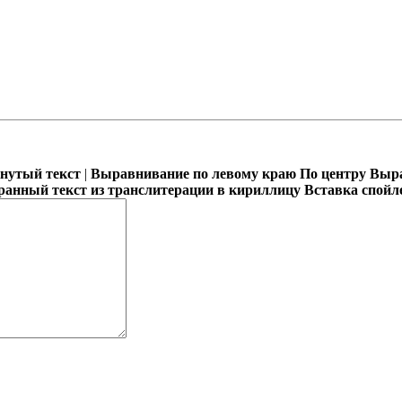
кнутый текст
|
Выравнивание по левому краю
По центру
Выра
ранный текст из транслитерации в кириллицу
Вставка спойл