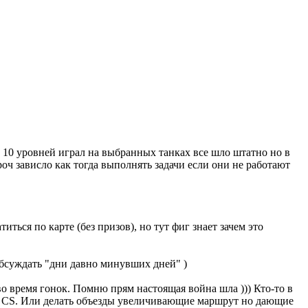
о 10 уровней играл на выбранных танках все шло штатно но в
роч зависло как тогда выполнять задачи если они не работают
иться по карте (без призов), но тут фиг знает зачем это
обсуждать "дни давно минувших дней" )
во время гонок. Помню прям настоящая война шла ))) Кто-то в
не CS. Или делать объезды увеличивающие маршрут но дающие