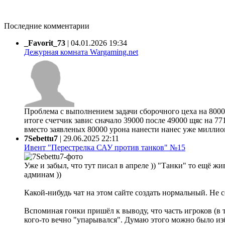
Последние комментарии
_Favorit_73
|
04.01.2026 19:34
Дежурная комната Wargaming.net
Проблема с выполнением задачи сборочного цеха на 80000
итоге счетчик завис сначало 39000 после 49000 щяс на 77
вместо заявленых 80000 урона нанести нанес уже миллион 
7Sebettu7
|
29.06.2025 22:11
Ивент "Перестрелка САУ против танков" №15
Уже и забыл, что тут писал в апреле )) "Танки" то ещё жи
админам ))
Какой-нибудь чат на этом сайте создать нормальный. Не 
Вспоминая гонки пришёл к выводу, что часть игроков (в 
кого-то вечно "упарывался". Думаю этого можно было из