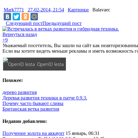
Mark7771
27-02-2014, 21:54
Картинки
Balavaec
Следующий пост
Предыдущий пост
Вернуться назад
+9
Уважаемый посетитель, Вы зашли на сайт как неавторизованны
Если вы хотите видеть меньше рекламы и иметь возможность г
OpenID lesta
Похожее:
дерево развития
Деревья развития техники в патче 0.9.3.
Почему часто бывают сливы
Британская ветка развития
Недавно добавлено:
Получение золота на аккаунт
15 январь, 06:31