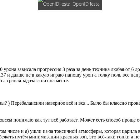
OpenID lesta
 урона зависала прогрессия 3 раза за день техника любая от 6 д
137 и далше не в какую играю наношу урон а толку ноль все нап
а сраная задача стоит на месте.
вы? ) Перебалансили наверное всё и вся... Было бы классно прокат
совсем понимаю как тут всё работает. Может есть способ проще 
том числе и я) ушли из-за токсичной атмосферы, которая царила 
бежать путём минимизации красных зон, это всё-таки гонки а 