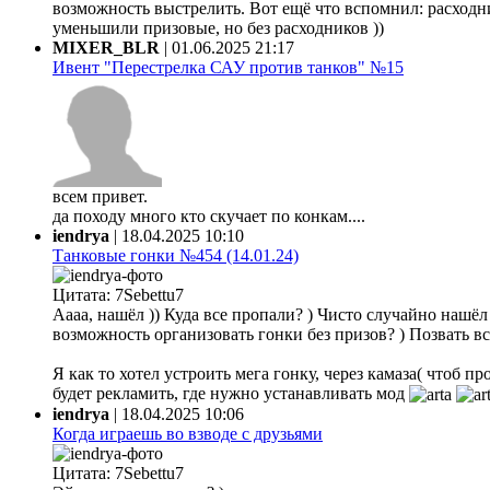
возможность выстрелить. Вот ещё что вспомнил: расходни
уменьшили призовые, но без расходников ))
MIXER_BLR
|
01.06.2025 21:17
Ивент "Перестрелка САУ против танков" №15
всем привет.
да походу много кто скучает по конкам....
iendrya
|
18.04.2025 10:10
Танковые гонки №454 (14.01.24)
Цитата: 7Sebettu7
Аааа, нашёл )) Куда все пропали? ) Чисто случайно нашёл ф
возможность организовать гонки без призов? ) Позвать все
Я как то хотел устроить мега гонку, через камаза( чтоб 
будет рекламить, где нужно устанавливать мод
iendrya
|
18.04.2025 10:06
Когда играешь во взводе с друзьями
Цитата: 7Sebettu7