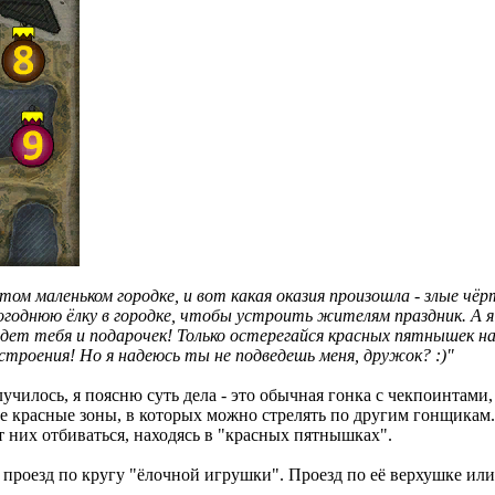
том маленьком городке, и вот какая оказия произошла - злые чёр
годнюю ёлку в городке, чтобы устроить жителям праздник. А я т
ждет тебя и подарочек! Только остерегайся красных пятнышек н
строения! Но я надеюсь ты не подведешь меня, дружок? :)"
 случилось, я поясню суть дела - это обычная гонка с чекпоинта
 красные зоны, в которых можно стрелять по другим гонщикам. Н
 них отбиваться, находясь в "красных пятнышках".
проезд по кругу "ёлочной игрушки". Проезд по её верхушке или