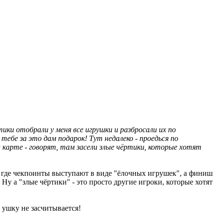
тики отобрали у меня все игрушки и разбросали их по
ебе за это дам подарок! Тут недалеко - проедься по
а карте - говорят, там засели злые чёртики, которые хотят
ми, где чекпоинты выступают в виде "ёлочных игрушек", а финиш
у а "злые чёртики" - это просто другие игроки, которые хотят
 ушку не засчитывается!