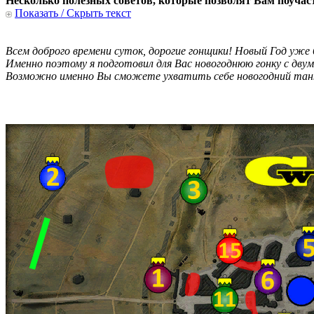
Несколько полезных советов, которые позволят Вам поуча
Показать / Скрыть текст
Всем доброго времени суток, дорогие гонщики! Новый Год уже
Именно поэтому я подготовил для Вас новогоднюю гонку с двум
Возможно именно Вы сможете ухватить себе новогодний танк