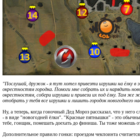
"Послушай, дружок - я тут хотел привезти игрушки на ёлку в э
окрестностям городка. Помоги мне собрать их и нарядить ново
окрестностям, собери игрушки и привези их под ёлку. Там же 
отобрать у тебя все игрушки и лишить городок новогоднего на
Ну, а теперь, когда гоночный Дед Мороз рассказал, что у него
- в виде "новогодней ёлки". "Красные пятнышки" - это обычные
тебе, гонщик, помешать доехать до финиша. Ты тоже можешь от
Дополнительное правило гонки: проездом чекпоинта считается 