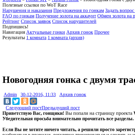
Полезные ссылки по WoT Race
Нарушения и наказания
Предложения по гонкам
Задать вопрос 
FAQ по гонкам
Получение золота на аккаунт
Обмен золота на 
Рейтинг
Список заявок
Список нарушителей
Подпишись!
Навигация
Актуальные гонки
Архив гонок
Прочее
Результаты
1 комната
1 комната (архив)
Новогодняя гонка с двумя т
Admin
30-12-2016, 11:33
Архив гонок
Следующий пост
Предыдущий пост
Приветствую Вас, гонщики!
Вы попали на страницу проекта
Убедительная просьба внимательно прочитать все разделы.
Если Вы не хотите ничего читать, а решили просто зарегис
разбираться в правилах, регулярно тренироваться и следить за 