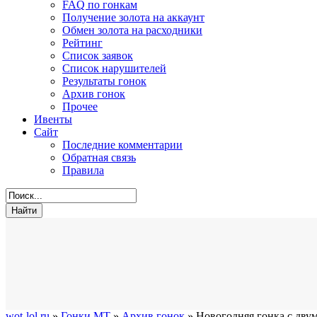
FAQ по гонкам
Получение золота на аккаунт
Обмен золота на расходники
Рейтинг
Список заявок
Список нарушителей
Результаты гонок
Архив гонок
Прочее
Ивенты
Сайт
Последние комментарии
Обратная связь
Правила
wot-lol.ru
»
Гонки МТ
»
Архив гонок
» Новогодняя гонка с дв