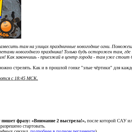
развесить там на улицах праздничные новогодние огни. Поможеш
 цветами новогоднего праздника! Только будь осторожен там, гд
им! Как закончишь - приезжай в центр города - там уже стоит бо
ожно стрелять. Как и в прошлой гонке "злые чёртики" для кажд
ются с 18:45 МСК.
т пишет фразу: «Внимание 2 выстрела!»,
после которой САУ и
 разрешено стартовать.
рафных секунд,
подробнее в полном регламенте
).