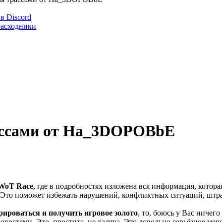
в Discord
расходники
рассами от Ha_3DOPOBbE
WoT Race
, где в подробностях изложена вся информация, котор
Это поможет избежать нарушений, конфликтных ситуаций, штрафо
трироваться и получить игровое золото
, то, боюсь у Вас ничег
новостями. Это, простите, не халява. Это довольно серьёзное мер