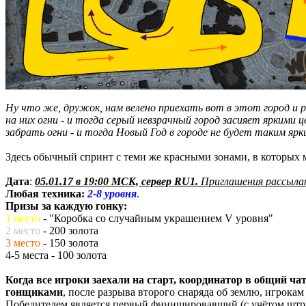
Ну что же, дружок, нам велено приехать вот в этот город и 
на них огни - и тогда серый невзрачный город засияет яркими
забрать огни - и тогда Новый Год в городе не будет таким ярк
Здесь обычный спринт с теми же красными зонами, в которых м
Дата
:
05.01.17 в 19:00 МСК, сервер RU1.
Приглашения рассыла
Любая техника:
2-8 уровня
.
Призы за каждую гонку:
1 место
- "Коробка со случайным украшением V уровня"
2 место
- 200 золота
3 место
- 150 золота
4-5 места - 100 золота
Когда все игроки заехали на старт, координатор в общий ча
гонщиками
, после разрыва второго снаряда об землю, игрокам
Победителем является первый финишировавший (с учётом шт