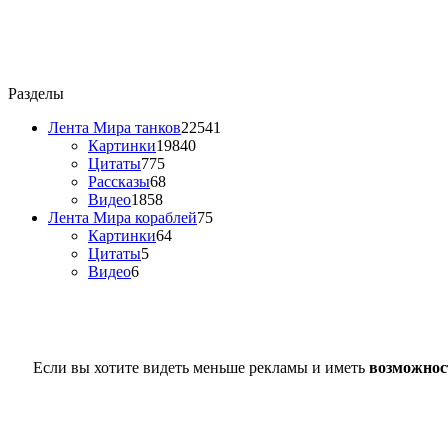
Разделы
Лента Мира танков
22541
Картинки
19840
Цитаты
775
Рассказы
68
Видео
1858
Лента Мира кораблей
75
Картинки
64
Цитаты
5
Видео
6
Если вы хотите видеть меньше рекламы и иметь
возможнос