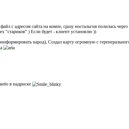
айл с адресом сайта на компе, сразу ностальгия полилась через кр
х "стариков" ) Если будет - клиент установлю ))
проинформировать народ), Создал карту огромную с геренеральног
 чибо в надриске