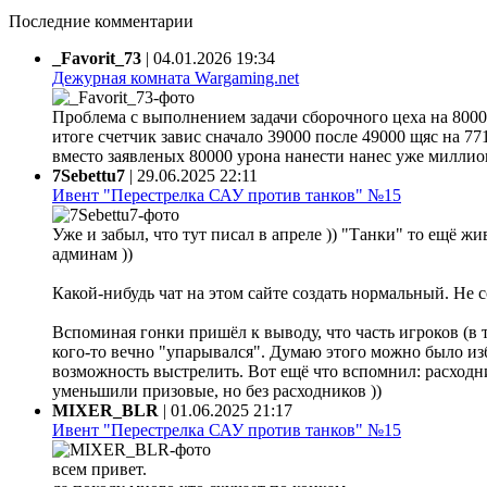
Последние комментарии
_Favorit_73
|
04.01.2026 19:34
Дежурная комната Wargaming.net
Проблема с выполнением задачи сборочного цеха на 80000
итоге счетчик завис сначало 39000 после 49000 щяс на 77
вместо заявленых 80000 урона нанести нанес уже миллион 
7Sebettu7
|
29.06.2025 22:11
Ивент "Перестрелка САУ против танков" №15
Уже и забыл, что тут писал в апреле )) "Танки" то ещё жи
админам ))
Какой-нибудь чат на этом сайте создать нормальный. Не 
Вспоминая гонки пришёл к выводу, что часть игроков (в 
кого-то вечно "упарывался". Думаю этого можно было из
возможность выстрелить. Вот ещё что вспомнил: расходни
уменьшили призовые, но без расходников ))
MIXER_BLR
|
01.06.2025 21:17
Ивент "Перестрелка САУ против танков" №15
всем привет.