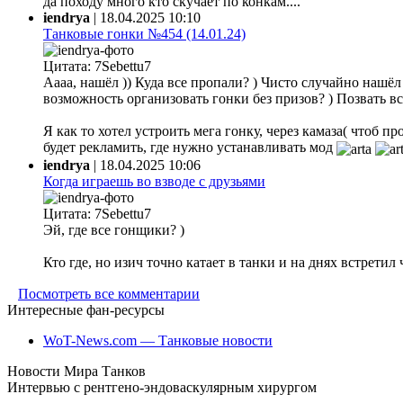
да походу много кто скучает по конкам....
iendrya
|
18.04.2025 10:10
Танковые гонки №454 (14.01.24)
Цитата: 7Sebettu7
Аааа, нашёл )) Куда все пропали? ) Чисто случайно нашёл ф
возможность организовать гонки без призов? ) Позвать все
Я как то хотел устроить мега гонку, через камаза( чтоб 
будет рекламить, где нужно устанавливать мод
iendrya
|
18.04.2025 10:06
Когда играешь во взводе с друзьями
Цитата: 7Sebettu7
Эй, где все гонщики? )
Кто где, но изич точно катает в танки и на днях встретил
Посмотреть все комментарии
Интересные фан-ресурсы
WoT-News.com — Танковые новости
Новости Мира Танков
Интервью с рентгено-эндоваскулярным хирургом