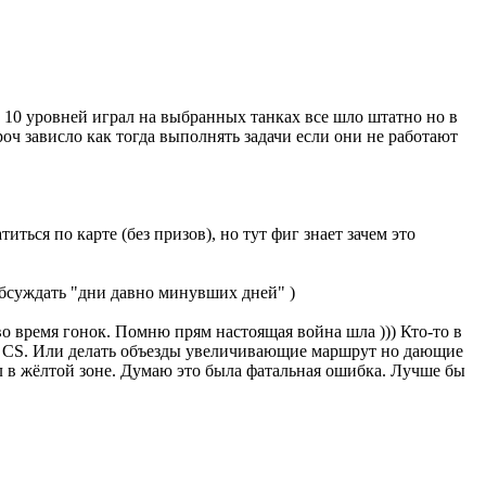
о 10 уровней играл на выбранных танках все шло штатно но в
роч зависло как тогда выполнять задачи если они не работают
иться по карте (без призов), но тут фиг знает зачем это
обсуждать "дни давно минувших дней" )
во время гонок. Помню прям настоящая война шла ))) Кто-то в
не CS. Или делать объезды увеличивающие маршрут но дающие
ел в жёлтой зоне. Думаю это была фатальная ошибка. Лучше бы