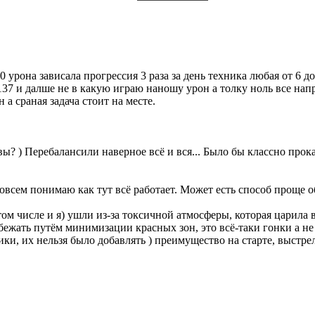
 урона зависала прогрессия 3 раза за день техника любая от 6 д
137 и далше не в какую играю наношу урон а толку ноль все нап
а сраная задача стоит на месте.
вы? ) Перебалансили наверное всё и вся... Было бы классно прокат
совсем понимаю как тут всё работает. Может есть способ проще 
том числе и я) ушли из-за токсичной атмосферы, которая царила 
бежать путём минимизации красных зон, это всё-таки гонки а 
ки, их нельзя было добавлять ) преимущество на старте, выстр