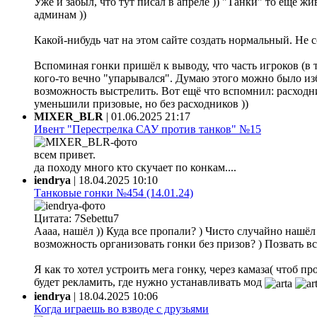
Уже и забыл, что тут писал в апреле )) "Танки" то ещё жи
админам ))
Какой-нибудь чат на этом сайте создать нормальный. Не 
Вспоминая гонки пришёл к выводу, что часть игроков (в 
кого-то вечно "упарывался". Думаю этого можно было из
возможность выстрелить. Вот ещё что вспомнил: расходни
уменьшили призовые, но без расходников ))
MIXER_BLR
|
01.06.2025 21:17
Ивент "Перестрелка САУ против танков" №15
всем привет.
да походу много кто скучает по конкам....
iendrya
|
18.04.2025 10:10
Танковые гонки №454 (14.01.24)
Цитата: 7Sebettu7
Аааа, нашёл )) Куда все пропали? ) Чисто случайно нашёл ф
возможность организовать гонки без призов? ) Позвать все
Я как то хотел устроить мега гонку, через камаза( чтоб 
будет рекламить, где нужно устанавливать мод
iendrya
|
18.04.2025 10:06
Когда играешь во взводе с друзьями