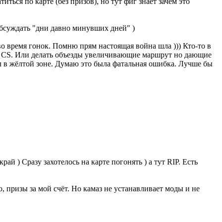
иться по карте (без призов), но тут фиг знает зачем это
обсуждать "дни давно минувших дней" )
во время гонок. Помню прям настоящая война шла ))) Кто-то в
не CS. Или делать объезды увеличивающие маршрут но дающие
ел в жёлтой зоне. Думаю это была фатальная ошибка. Лучше бы
ай ) Сразу захотелось на карте погонять ) а тут RIP. Есть
о, призы за мой счёт. Но камаз не устанавливает моды и не