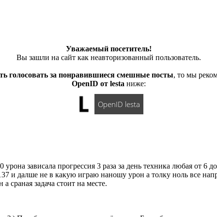
Уважаемый посетитель!
Вы зашли на сайт как неавторизованный пользователь.
ть голосовать за понравившиеся смешные посты
, то мы рек
OpenID от lesta
ниже:
OpenID lesta
 урона зависала прогрессия 3 раза за день техника любая от 6 д
137 и далше не в какую играю наношу урон а толку ноль все нап
а сраная задача стоит на месте.