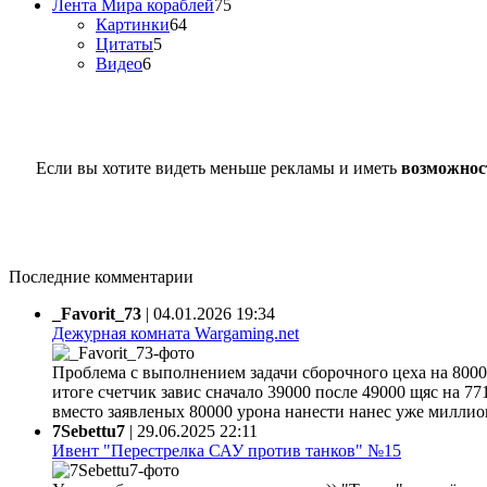
Лента Мира кораблей
75
Картинки
64
Цитаты
5
Видео
6
Если вы хотите видеть меньше рекламы и иметь
возможнос
Последние комментарии
_Favorit_73
|
04.01.2026 19:34
Дежурная комната Wargaming.net
Проблема с выполнением задачи сборочного цеха на 80000
итоге счетчик завис сначало 39000 после 49000 щяс на 77
вместо заявленых 80000 урона нанести нанес уже миллион 
7Sebettu7
|
29.06.2025 22:11
Ивент "Перестрелка САУ против танков" №15