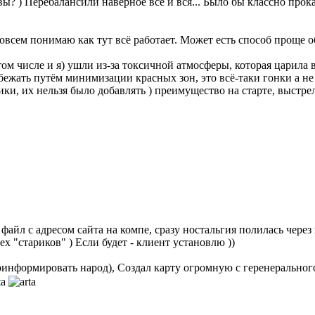
вы? ) Перебалансили наверное всё и вся... Было бы классно прокат
совсем понимаю как тут всё работает. Может есть способ проще 
том числе и я) ушли из-за токсичной атмосферы, которая царила 
бежать путём минимизации красных зон, это всё-таки гонки а 
ки, их нельзя было добавлять ) преимущество на старте, выстр
айл с адресом сайта на компе, сразу ностальгия полилась через кр
х "стариков" ) Если будет - клиент установлю ))
проинформировать народ), Создал карту огромную с геренеральног