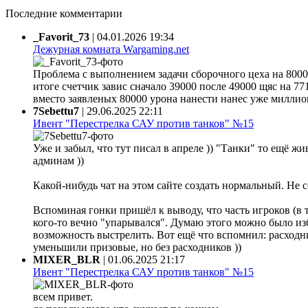
Последние комментарии
_Favorit_73
|
04.01.2026 19:34
Дежурная комната Wargaming.net
Проблема с выполнением задачи сборочного цеха на 80000
итоге счетчик завис сначало 39000 после 49000 щяс на 77
вместо заявленых 80000 урона нанести нанес уже миллион 
7Sebettu7
|
29.06.2025 22:11
Ивент "Перестрелка САУ против танков" №15
Уже и забыл, что тут писал в апреле )) "Танки" то ещё жи
админам ))
Какой-нибудь чат на этом сайте создать нормальный. Не 
Вспоминая гонки пришёл к выводу, что часть игроков (в 
кого-то вечно "упарывался". Думаю этого можно было из
возможность выстрелить. Вот ещё что вспомнил: расходни
уменьшили призовые, но без расходников ))
MIXER_BLR
|
01.06.2025 21:17
Ивент "Перестрелка САУ против танков" №15
всем привет.