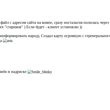
айл с адресом сайта на компе, сразу ностальгия полилась через кр
х "стариков" ) Если будет - клиент установлю ))
проинформировать народ), Создал карту огромную с геренеральног
 чибо в надриске