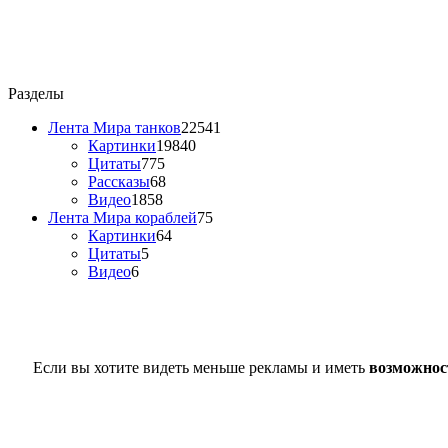
Разделы
Лента Мира танков
22541
Картинки
19840
Цитаты
775
Рассказы
68
Видео
1858
Лента Мира кораблей
75
Картинки
64
Цитаты
5
Видео
6
Если вы хотите видеть меньше рекламы и иметь
возможнос