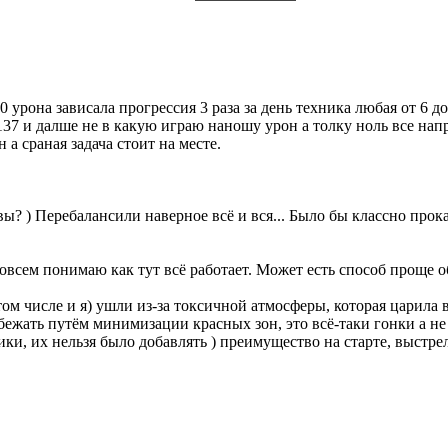
 урона зависала прогрессия 3 раза за день техника любая от 6 д
137 и далше не в какую играю наношу урон а толку ноль все нап
а сраная задача стоит на месте.
вы? ) Перебалансили наверное всё и вся... Было бы классно прокат
совсем понимаю как тут всё работает. Может есть способ проще 
том числе и я) ушли из-за токсичной атмосферы, которая царила 
бежать путём минимизации красных зон, это всё-таки гонки а 
ки, их нельзя было добавлять ) преимущество на старте, выстр