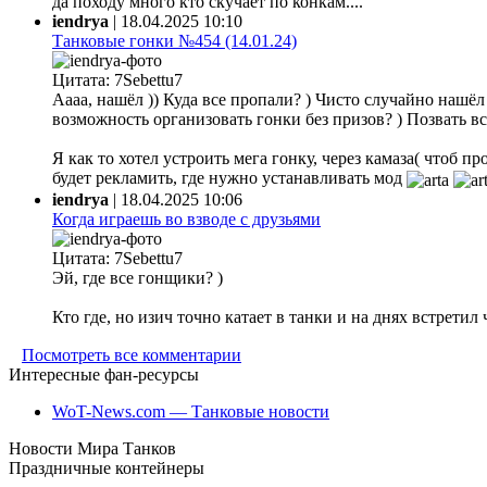
да походу много кто скучает по конкам....
iendrya
|
18.04.2025 10:10
Танковые гонки №454 (14.01.24)
Цитата: 7Sebettu7
Аааа, нашёл )) Куда все пропали? ) Чисто случайно нашёл ф
возможность организовать гонки без призов? ) Позвать все
Я как то хотел устроить мега гонку, через камаза( чтоб 
будет рекламить, где нужно устанавливать мод
iendrya
|
18.04.2025 10:06
Когда играешь во взводе с друзьями
Цитата: 7Sebettu7
Эй, где все гонщики? )
Кто где, но изич точно катает в танки и на днях встретил
Посмотреть все комментарии
Интересные фан-ресурсы
WoT-News.com — Танковые новости
Новости Мира Танков
Праздничные контейнеры