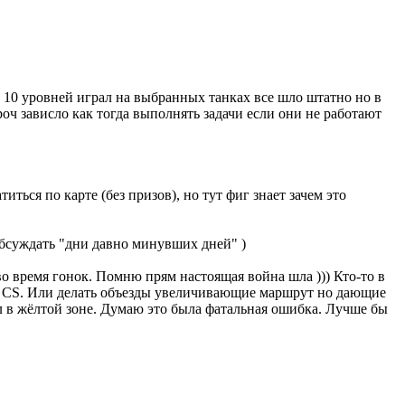
о 10 уровней играл на выбранных танках все шло штатно но в
роч зависло как тогда выполнять задачи если они не работают
иться по карте (без призов), но тут фиг знает зачем это
обсуждать "дни давно минувших дней" )
во время гонок. Помню прям настоящая война шла ))) Кто-то в
не CS. Или делать объезды увеличивающие маршрут но дающие
ел в жёлтой зоне. Думаю это была фатальная ошибка. Лучше бы