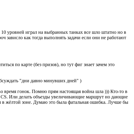
о 10 уровней играл на выбранных танках все шло штатно но в
роч зависло как тогда выполнять задачи если они не работают
иться по карте (без призов), но тут фиг знает зачем это
обсуждать "дни давно минувших дней" )
во время гонок. Помню прям настоящая война шла ))) Кто-то в
не CS. Или делать объезды увеличивающие маршрут но дающие
ел в жёлтой зоне. Думаю это была фатальная ошибка. Лучше бы