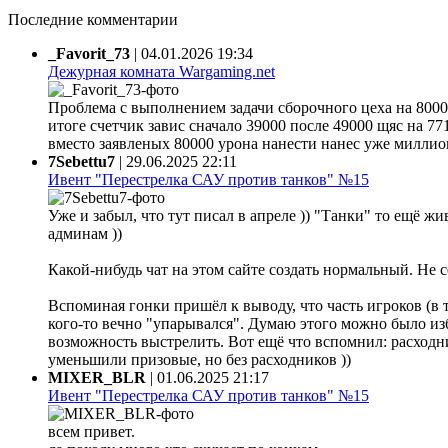
Последние комментарии
_Favorit_73
|
04.01.2026 19:34
Дежурная комната Wargaming.net
Проблема с выполнением задачи сборочного цеха на 80000
итоге счетчик завис сначало 39000 после 49000 щяс на 77
вместо заявленых 80000 урона нанести нанес уже миллион 
7Sebettu7
|
29.06.2025 22:11
Ивент "Перестрелка САУ против танков" №15
Уже и забыл, что тут писал в апреле )) "Танки" то ещё жи
админам ))
Какой-нибудь чат на этом сайте создать нормальный. Не 
Вспоминая гонки пришёл к выводу, что часть игроков (в 
кого-то вечно "упарывался". Думаю этого можно было из
возможность выстрелить. Вот ещё что вспомнил: расходни
уменьшили призовые, но без расходников ))
MIXER_BLR
|
01.06.2025 21:17
Ивент "Перестрелка САУ против танков" №15
всем привет.