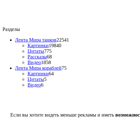
Разделы
Лента Мира танков
22541
Картинки
19840
Цитаты
775
Рассказы
68
Видео
1858
Лента Мира кораблей
75
Картинки
64
Цитаты
5
Видео
6
Если вы хотите видеть меньше рекламы и иметь
возможнос