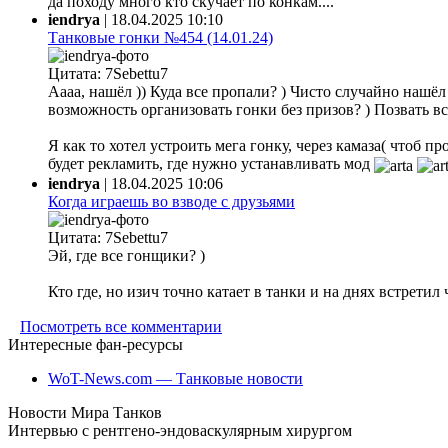
да походу много кто скучает по конкам....
iendrya
|
18.04.2025 10:10
Танковые гонки №454 (14.01.24)
Цитата: 7Sebettu7
Аааа, нашёл )) Куда все пропали? ) Чисто случайно нашёл ф
возможность организовать гонки без призов? ) Позвать все
Я как то хотел устроить мега гонку, через камаза( чтоб 
будет рекламить, где нужно устанавливать мод
iendrya
|
18.04.2025 10:06
Когда играешь во взводе с друзьями
Цитата: 7Sebettu7
Эй, где все гонщики? )
Кто где, но изич точно катает в танки и на днях встретил
Посмотреть все комментарии
Интересные фан-ресурсы
WoT-News.com — Танковые новости
Новости Мира Танков
Интервью с рентгено-эндоваскулярным хирургом