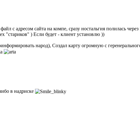
айл с адресом сайта на компе, сразу ностальгия полилась через кр
х "стариков" ) Если будет - клиент установлю ))
проинформировать народ), Создал карту огромную с геренеральног
 чибо в надриске