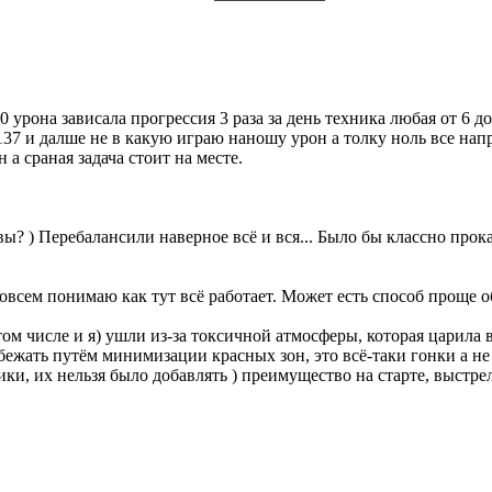
 урона зависала прогрессия 3 раза за день техника любая от 6 д
137 и далше не в какую играю наношу урон а толку ноль все нап
а сраная задача стоит на месте.
вы? ) Перебалансили наверное всё и вся... Было бы классно прокат
совсем понимаю как тут всё работает. Может есть способ проще 
том числе и я) ушли из-за токсичной атмосферы, которая царила 
бежать путём минимизации красных зон, это всё-таки гонки а 
ки, их нельзя было добавлять ) преимущество на старте, выстр