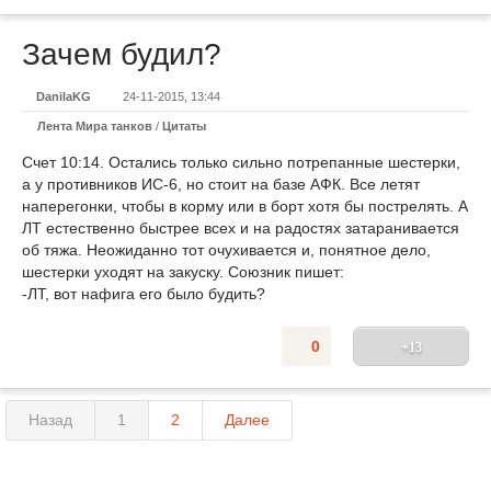
Зачем будил?
DanilaKG
24-11-2015, 13:44
Лента Мира танков
/
Цитаты
Счет 10:14. Остались только сильно потрепанные шестерки,
а у противников ИС-6, но стоит на базе АФК. Все летят
наперегонки, чтобы в корму или в борт хотя бы пострелять. А
ЛТ естественно быстрее всех и на радостях затаранивается
об тяжа. Неожиданно тот очухивается и, понятное дело,
шестерки уходят на закуску. Союзник пишет:
-ЛТ, вот нафига его было будить?
0
+13
Назад
1
2
Далее