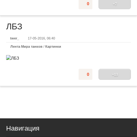
0
+7
ЛБЗ
twer_
17-05-2016, 06:40
Лента Мира танков
/
Картинки
0
+13
Навигация