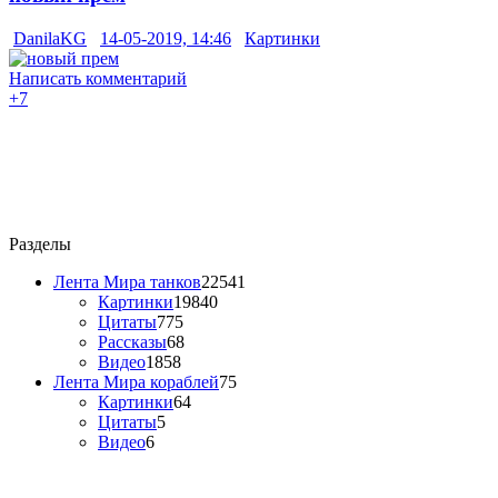
DanilaKG
14-05-2019, 14:46
Картинки
Написать комментарий
+7
Разделы
Лента Мира танков
22541
Картинки
19840
Цитаты
775
Рассказы
68
Видео
1858
Лента Мира кораблей
75
Картинки
64
Цитаты
5
Видео
6