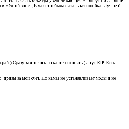
не CS. Или делать объезды увеличивающие маршрут но дающие
ел в жёлтой зоне. Думаю это была фатальная ошибка. Лучше бы
ай ) Сразу захотелось на карте погонять ) а тут RIP. Есть
о, призы за мой счёт. Но камаз не устанавливает моды и не