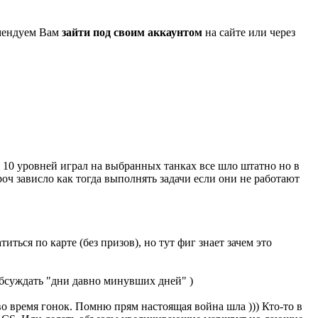
омендуем Вам
зайти под своим аккаунтом
на сайте или через
о 10 уровней играл на выбранных танках все шло штатно но в
роч зависло как тогда выполнять задачи если они не работают
иться по карте (без призов), но тут фиг знает зачем это
обсуждать "дни давно минувших дней" )
во время гонок. Помню прям настоящая война шла ))) Кто-то в