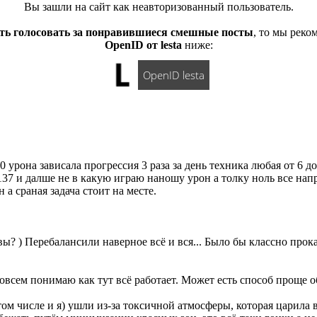
Вы зашли на сайт как неавторизованный пользователь.
ть голосовать за понравившиеся смешные посты
, то мы рек
OpenID от lesta
ниже:
OpenID lesta
 урона зависала прогрессия 3 раза за день техника любая от 6 д
137 и далше не в какую играю наношу урон а толку ноль все нап
а сраная задача стоит на месте.
вы? ) Перебалансили наверное всё и вся... Было бы классно прокат
совсем понимаю как тут всё работает. Может есть способ проще 
том числе и я) ушли из-за токсичной атмосферы, которая царила 