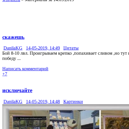
скажешь
DanilaKG
14-05-2019, 14:49
Цитаты
Бой 8-10 лвл. Проигрываем крепко ,попахивает сливом ,но тут 
победу ...
Написать комментарий
+7
исключайте
DanilaKG
14-05-2019, 14:48
Картинки