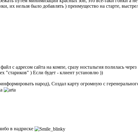
бежать путём минимизации красных зон, это всё-таки гонки а 
ки, их нельзя было добавлять ) преимущество на старте, выстр
айл с адресом сайта на компе, сразу ностальгия полилась через кр
х "стариков" ) Если будет - клиент установлю ))
проинформировать народ), Создал карту огромную с геренеральног
 чибо в надриске