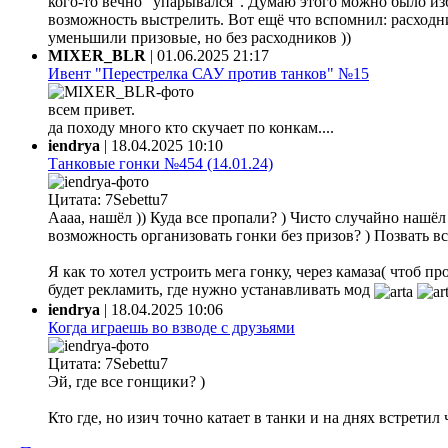
кого-то вечно "упарывался". Думаю этого можно было из
возможность выстрелить. Вот ещё что вспомнил: расходни
уменьшили призовые, но без расходников ))
MIXER_BLR
|
01.06.2025 21:17
Ивент "Перестрелка САУ против танков" №15
всем привет.
да походу много кто скучает по конкам....
iendrya
|
18.04.2025 10:10
Танковые гонки №454 (14.01.24)
Цитата: 7Sebettu7
Аааа, нашёл )) Куда все пропали? ) Чисто случайно нашёл ф
возможность организовать гонки без призов? ) Позвать все
Я как то хотел устроить мега гонку, через камаза( чтоб 
будет рекламить, где нужно устанавливать мод
iendrya
|
18.04.2025 10:06
Когда играешь во взводе с друзьями
Цитата: 7Sebettu7
Эй, где все гонщики? )
Кто где, но изич точно катает в танки и на днях встретил