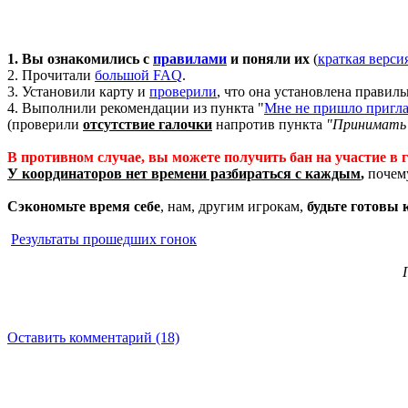
1. Вы ознакомились с
правилами
и поняли их
(
краткая верси
2. Прочитали
большой FAQ
.
3. Установили карту и
проверили
, что она установлена правиль
4. Выполнили рекомендации из пункта "
Мне не пришло пригла
(проверили
отсутствие галочки
напротив пункта
"Принимать 
В противном случае, вы можете получить бан на участие в г
У координаторов нет времени разбираться с каждым
,
почему
Сэкономьте время себе
, нам, другим игрокам,
будьте готовы 
Результаты прошедших гонок
Оставить комментарий (18)