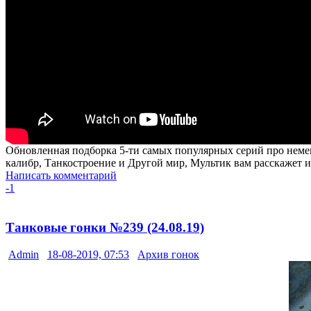
Обновленная подборка 5-ти самых популярных серий про неме
калибр, Танкостроение и Другой мир, Мультик вам расскажет ис
Написать комментарий
-1
Танковые гонки №239 (24.08.19)
Admin
18-08-2019, 07:53
Архив гонок