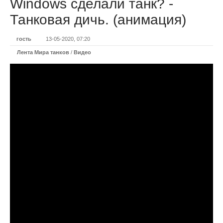
Windows сделали танк? -
Танковая дичь. (анимация)
гость
13-05-2020, 07:20
Лента Мира танков
/
Видео