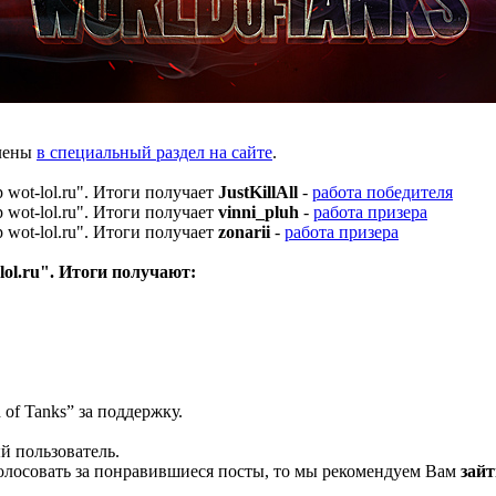
влены
в специальный раздел на сайте
.
получает
JustKillAll
-
работа победителя
получает
vinni_pluh
-
работа призера
получает
zonarii
-
работа призера
получают:
of Tanks” за поддержку.
й пользователь.
олосовать за понравившиеся посты, то мы рекомендуем Вам
зайт