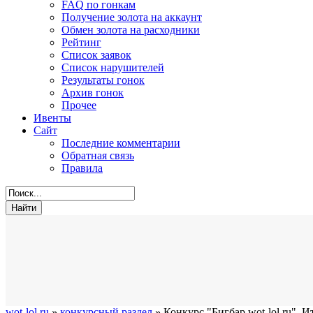
FAQ по гонкам
Получение золота на аккаунт
Обмен золота на расходники
Рейтинг
Список заявок
Список нарушителей
Результаты гонок
Архив гонок
Прочее
Ивенты
Сайт
Последние комментарии
Обратная связь
Правила
wot-lol.ru
»
конкурсный раздел
» Конкурс "Бигбар wot-lol.ru". И