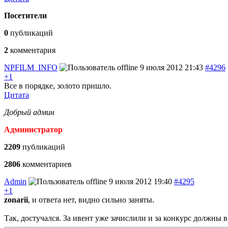
Посетители
0
публикаций
2
комментария
NPFILM_INFO
9 июля 2012 21:43
#4296
+1
Все в порядке, золото пришло.
Цитата
Добрый админ
Администратор
2209
публикаций
2806
комментариев
Admin
9 июля 2012 19:40
#4295
+1
zonarii
, и ответа нет, видно сильно заняты.
Так, достучался. За ивент уже зачислили и за конкурс должны 