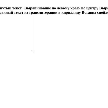
кнутый текст
|
Выравнивание по левому краю
По центру
Выра
ранный текст из транслитерации в кириллицу
Вставка спойл