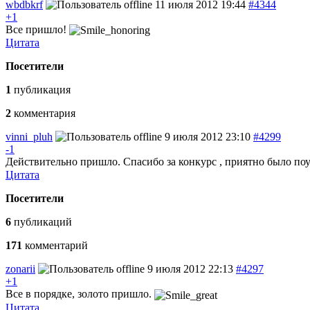
wbdbkrf
11 июля 2012 19:44
#4344
+1
Все пришло!
Цитата
Посетители
1
публикация
2
комментария
vinni_pluh
9 июля 2012 23:10
#4299
-1
Действительно пришло. Спасибо за конкурс , приятно было по
Цитата
Посетители
6
публикаций
171
комментарий
zonarii
9 июля 2012 22:13
#4297
+1
Все в порядке, золото пришло.
Цитата