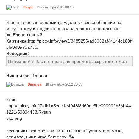
Flegit
19 сентября 2012 00:15
Я не правильно оформил,а удалить свое сообщение не
могу.Потому исходник перезалил,а логотип остался тот
же.Единственный.
Картинка:
http://piccy.info/view3/3485255/ad6062af44144c189ff
bfa9d9a75a735/
Исходник:
Внимание! У Вас нет прав для просмотра скрытого текста.
Ник в игре:
1mbear
Dimq.ua
18 сентября 2012 20:53
итак:
http://i.piccy.info/i7/db1a5cee1e4948f8d60dc5bc000009b3/4-44-
1221/59894433/Rysun
ok1.png
исходник в векторе - пишите, вышлю в нужном формате,
если что, ник в игре Semenov_84