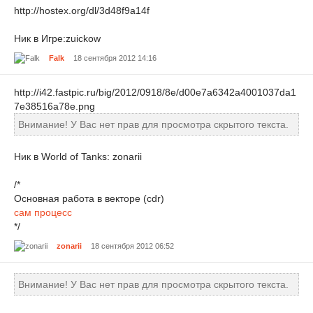
http://hostex.org/dl/3d48f9a14f
Ник в Игре:zuickow
Falk
18 сентября 2012 14:16
http://i42.fastpic.ru/big/2012/0918/8e/d00e7a6342a4001037da1
7e38516a78e.png
Внимание! У Вас нет прав для просмотра скрытого текста.
Ник в World of Tanks: zonarii
/*
Основная работа в векторе (cdr)
сам процесс
*/
zonarii
18 сентября 2012 06:52
Внимание! У Вас нет прав для просмотра скрытого текста.