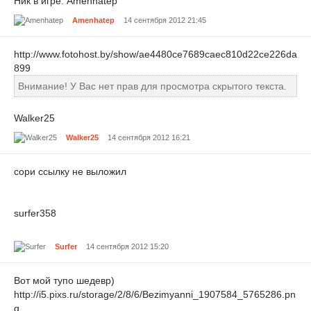
Ник в игре: Amenhatep
Amenhatep
14 сентября 2012 21:45
http://www.fotohost.by/show/ae4480ce7689caec810d22ce226da
899
Внимание! У Вас нет прав для просмотра скрытого текста.
Walker25
Walker25
14 сентября 2012 16:21
сори ссылку не выложил
surfer358
Surfer
14 сентября 2012 15:20
Вот мой тупо шедевр)
http://i5.pixs.ru/storage/2/8/6/Bezimyanni_1907584_5765286.pn
g