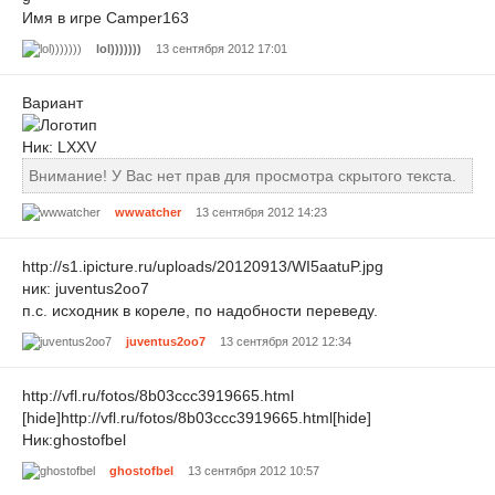
Имя в игре Camper163
lol)))))))
13 сентября 2012 17:01
Вариант
Ник: LXXV
Внимание! У Вас нет прав для просмотра скрытого текста.
wwwatcher
13 сентября 2012 14:23
http://s1.ipicture.ru/uploads/20120913/WI5aatuP.jpg
ник: juventus2oo7
п.с. исходник в кореле, по надобности переведу.
juventus2oo7
13 сентября 2012 12:34
http://vfl.ru/fotos/8b03ccc3919665.html
[hide]http://vfl.ru/fotos/8b03ccc3919665.html[hide]
Ник:ghostofbel
ghostofbel
13 сентября 2012 10:57