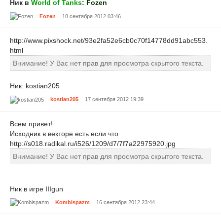
Ник в
World of Tanks
:
Fozen
Fozen
18 сентября 2012 03:46
http://www.pixshock.net/93e2fa52e6cb0c70f14778dd91abc553.
html
Внимание! У Вас нет прав для просмотра скрытого текста.
Ник: kostian205
kostian205
17 сентября 2012 19:39
Всем привет!
Исходник в векторе есть если что
http://s018.radikal.ru/i526/1209/d7/7f7a22975920.jpg
Внимание! У Вас нет прав для просмотра скрытого текста.
Ник в игре IIIgun
Kombispazm
16 сентября 2012 23:44