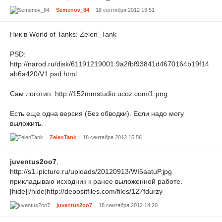
Semenov_84
18 сентября 2012 19:51
Ник в World of Tanks: Zelen_Tank
PSD:
http://narod.ru/disk/61191219001.9a2fbf93841d4670164b19f14
ab6a420/V1.psd.html
Сам логотип: http://152mmstudio.ucoz.com/1.png
Есть еще одна версия (Без обводки). Если надо могу
выложить.
ZelenTank
18 сентября 2012 15:56
juventus2oo7
,
http://s1.ipicture.ru/uploads/20120913/WI5aatuP.jpg
прикладываю исходник к ранее выложенной работе.
[hide][/hide]http://depositfiles.com/files/127fdurzy
juventus2oo7
18 сентября 2012 14:20