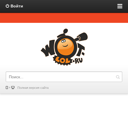
Войти
Полная версия сайта