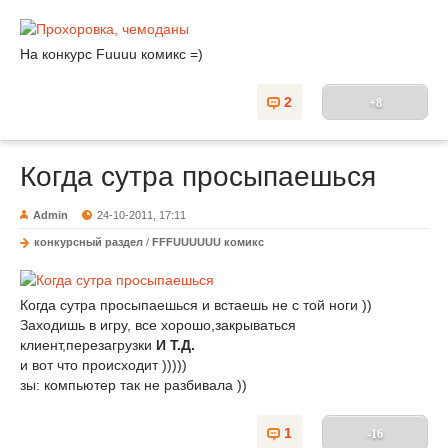
На конкурс Fuuuu комикс =)
2
+8
Когда сутра просыпаешься
Admin
24-10-2011, 17:11
конкурсный раздел
/
FFFUUUUUU комикс
Когда сутра просыпаешься и встаешь не с той ноги ))
Заходишь в игру, все хорошо,закрываться
клиент,перезагрузки
И Т.Д.
и вот что происходит )))))
зы: компьютер так не разбивала ))
1
-16