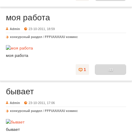
моя работа
Admin
23-10-2011, 18:59
конкурсный раздел
/
FFFUUUUUU комикс
моя работа
1
-13
бывает
Admin
23-10-2011, 17:06
конкурсный раздел
/
FFFUUUUUU комикс
бывает