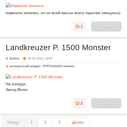
извините конечно, но из всей массы всего парочка смещных)
1
+3
Landkreuzer P. 1500 Monster
Admin
22-10-2011, 19:07
конкурсный раздел
/
FFFUUUUUU комикс
На конкурс.
Автор:Bonin
2
+13
Назад
1
2
3
Далее