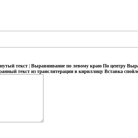
кнутый текст
|
Выравнивание по левому краю
По центру
Выра
ранный текст из транслитерации в кириллицу
Вставка спойл