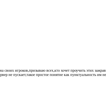
воих игроков,призываю всех,кто хочет проучить этих зажрав
ервер не пускает,такое простое понятие как пунктуальность им не