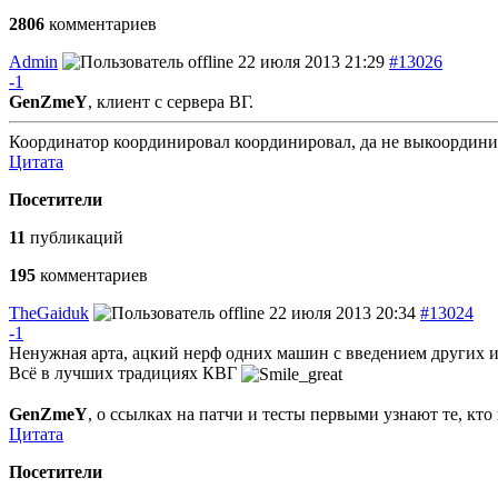
2806
комментариев
Admin
22 июля 2013 21:29
#13026
-1
GenZmeY
, клиент с сервера ВГ.
Координатор координировал координировал, да не выкоордин
Цитата
Посетители
11
публикаций
195
комментариев
TheGaiduk
22 июля 2013 20:34
#13024
-1
Ненужная арта, ацкий нерф одних машин с введением других и
Всё в лучших традициях КВГ
GenZmeY
, о ссылках на патчи и тесты первыми узнают те, кто
Цитата
Посетители