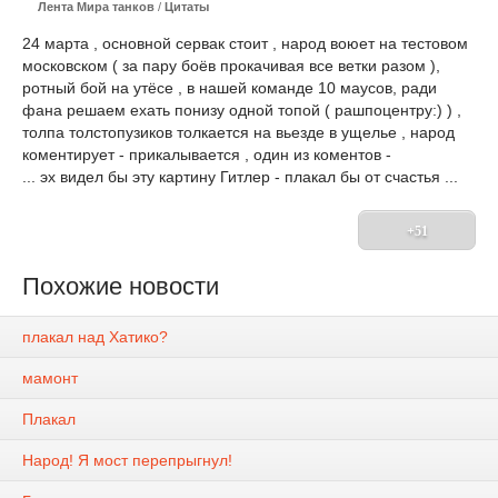
Лента Мира танков
/
Цитаты
24 марта , основной сервак стоит , народ воюет на тестовом
московском ( за пару боёв прокачивая все ветки разом ),
ротный бой на утёсе , в нашей команде 10 маусов, ради
фана решаем ехать понизу одной топой ( рашпоцентру:) ) ,
толпа толстопузиков толкается на вьезде в ущелье , народ
коментирует - прикалывается , один из коментов -
... эх видел бы эту картину Гитлер - плакал бы от счастья ...
+51
Похожие новости
плакал над Хатико?
мамонт
Плакал
Народ! Я мост перепрыгнул!