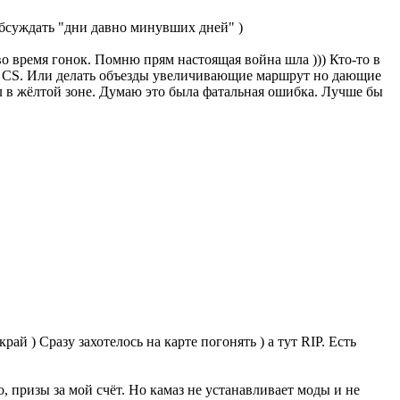
обсуждать "дни давно минувших дней" )
во время гонок. Помню прям настоящая война шла ))) Кто-то в
не CS. Или делать объезды увеличивающие маршрут но дающие
ел в жёлтой зоне. Думаю это была фатальная ошибка. Лучше бы
ай ) Сразу захотелось на карте погонять ) а тут RIP. Есть
о, призы за мой счёт. Но камаз не устанавливает моды и не