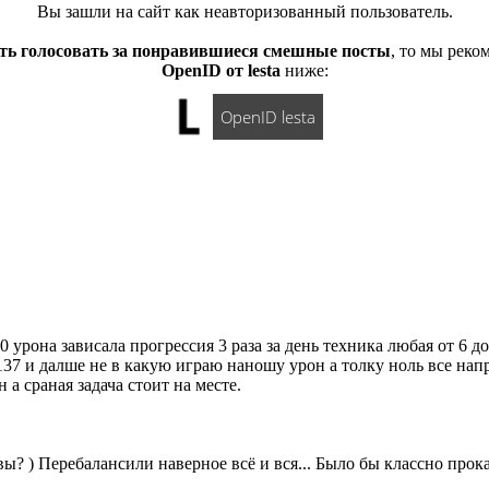
Вы зашли на сайт как неавторизованный пользователь.
ть голосовать за понравившиеся смешные посты
, то мы рек
OpenID от lesta
ниже:
OpenID lesta
 урона зависала прогрессия 3 раза за день техника любая от 6 д
137 и далше не в какую играю наношу урон а толку ноль все нап
а сраная задача стоит на месте.
вы? ) Перебалансили наверное всё и вся... Было бы классно прокат