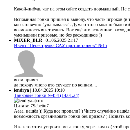
Какой-нибудь чат на этом сайте создать нормальный. Не 
Вспоминая гонки пришёл к выводу, что часть игроков (в 
кого-то вечно "упарывался". Думаю этого можно было из
возможность выстрелить. Вот ещё что вспомнил: расходни
уменьшили призовые, но без расходников ))
MIXER_BLR
|
01.06.2025 21:17
Ивент "Перестрелка САУ против танков" №15
всем привет.
да походу много кто скучает по конкам....
iendrya
|
18.04.2025 10:10
Танковые гонки №454 (14.01.24)
Цитата: 7Sebettu7
Аааа, нашёл )) Куда все пропали? ) Чисто случайно нашёл ф
возможность организовать гонки без призов? ) Позвать все
Я как то хотел устроить мега гонку, через камаза( чтоб 