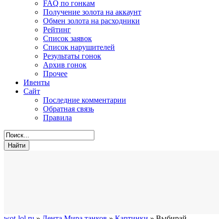
FAQ по гонкам
Получение золота на аккаунт
Обмен золота на расходники
Рейтинг
Список заявок
Список нарушителей
Результаты гонок
Архив гонок
Прочее
Ивенты
Сайт
Последние комментарии
Обратная связь
Правила
wot-lol.ru
»
Лента Мира танков
»
Картинки
» Выбирай