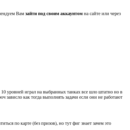
омендуем Вам
зайти под своим аккаунтом
на сайте или через
о 10 уровней играл на выбранных танках все шло штатно но в
роч зависло как тогда выполнять задачи если они не работают
иться по карте (без призов), но тут фиг знает зачем это