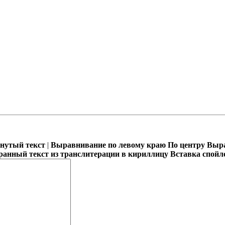
кнутый текст
|
Выравнивание по левому краю
По центру
Выра
ранный текст из транслитерации в кириллицу
Вставка спойл