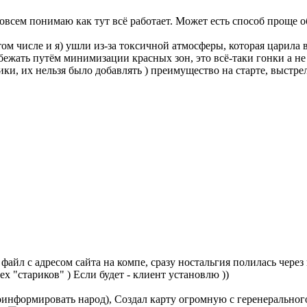
совсем понимаю как тут всё работает. Может есть способ проще 
том числе и я) ушли из-за токсичной атмосферы, которая царила 
бежать путём минимизации красных зон, это всё-таки гонки а 
ки, их нельзя было добавлять ) преимущество на старте, выстр
айл с адресом сайта на компе, сразу ностальгия полилась через кр
х "стариков" ) Если будет - клиент установлю ))
проинформировать народ), Создал карту огромную с геренеральног