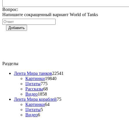
Вопрос:
Напишите сокращенный вариант World of Tanks
Добавить
Разделы
Лента Мира танков
22541
Картинки
19840
Цитаты
775
Рассказы
68
Видео
1858
Лента Мира кораблей
75
Картинки
64
Цитаты
5
Видео
6