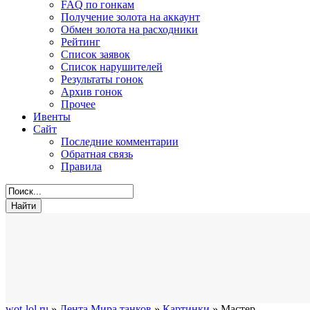
FAQ по гонкам
Получение золота на аккаунт
Обмен золота на расходники
Рейтинг
Список заявок
Список нарушителей
Результаты гонок
Архив гонок
Прочее
Ивенты
Сайт
Последние комментарии
Обратная связь
Правила
wot-lol.ru
»
Лента Мира танков
»
Картинки
» Мастер