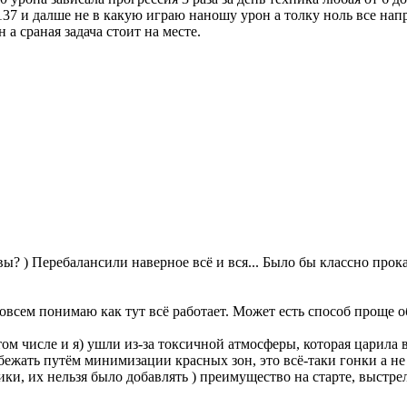
137 и далше не в какую играю наношу урон а толку ноль все нап
а сраная задача стоит на месте.
вы? ) Перебалансили наверное всё и вся... Было бы классно прокат
совсем понимаю как тут всё работает. Может есть способ проще 
том числе и я) ушли из-за токсичной атмосферы, которая царила 
бежать путём минимизации красных зон, это всё-таки гонки а 
ки, их нельзя было добавлять ) преимущество на старте, выстр