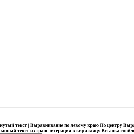
кнутый текст
|
Выравнивание по левому краю
По центру
Выра
ранный текст из транслитерации в кириллицу
Вставка спойл