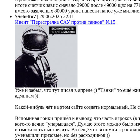
итоге счетчик завис сначало 39000 после 49000 щяс на 77
вместо заявленых 80000 урона нанести нанес уже миллион 
7Sebettu7
|
29.06.2025 22:11
Ивент "Перестрелка САУ против танков" №15
Уже и забыл, что тут писал в апреле )) "Танки" то ещё жи
админам ))
Какой-нибудь чат на этом сайте создать нормальный. Не 
Вспоминая гонки пришёл к выводу, что часть игроков (в 
кого-то вечно "упарывался". Думаю этого можно было из
возможность выстрелить. Вот ещё что вспомнил: расходни
уменьшили призовые, но без расходников ))