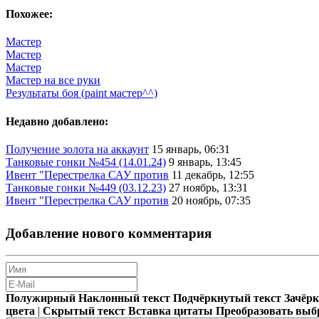
Похожее:
Мастер
Мастер
Мастер
Мастер на все руки
Результаты боя (paint мастер^^)
Недавно добавлено:
Получение золота на аккаунт
15 январь, 06:31
Танковые гонки №454 (14.01.24)
9 январь, 13:45
Ивент "Перестрелка САУ против
11 декабрь, 12:55
Танковые гонки №449 (03.12.23)
27 ноябрь, 13:31
Ивент "Перестрелка САУ против
20 ноябрь, 07:35
Добавление нового комментария
Полужирный
Наклонный текст
Подчёркнутый текст
Зачёр
цвета
|
Скрытый текст
Вставка цитаты
Преобразовать выб