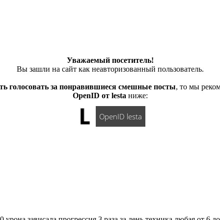
Уважаемый посетитель!
Вы зашли на сайт как неавторизованный пользователь.
ть голосовать за понравившиеся смешные посты
, то мы рек
OpenID от lesta
ниже:
OpenID lesta
 урона зависала прогрессия 3 раза за день техника любая от 6 д