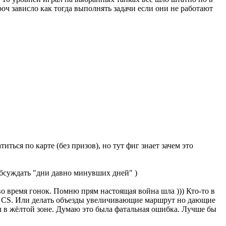
роч зависло как тогда выполнять задачи если они не работают
иться по карте (без призов), но тут фиг знает зачем это
обсуждать "дни давно минувших дней" )
во время гонок. Помню прям настоящая война шла ))) Кто-то в
не CS. Или делать объезды увеличивающие маршрут но дающие
ел в жёлтой зоне. Думаю это была фатальная ошибка. Лучше бы