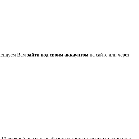
омендуем Вам
зайти под своим аккаунтом
на сайте или через
о 10 уровней играл на выбранных танках все шло штатно но в