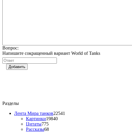
Вопрос:
Напишите сокращенный вариант World of Tanks
Добавить
Разделы
Лента Мира танков
22541
Картинки
19840
Цитаты
775
Рассказы
68