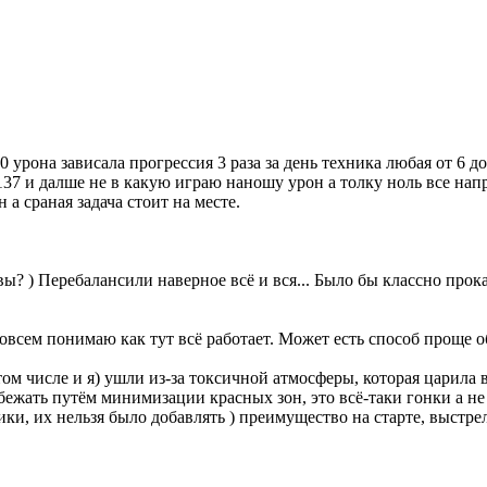
 урона зависала прогрессия 3 раза за день техника любая от 6 д
137 и далше не в какую играю наношу урон а толку ноль все нап
а сраная задача стоит на месте.
вы? ) Перебалансили наверное всё и вся... Было бы классно прокат
совсем понимаю как тут всё работает. Может есть способ проще 
том числе и я) ушли из-за токсичной атмосферы, которая царила 
бежать путём минимизации красных зон, это всё-таки гонки а 
ки, их нельзя было добавлять ) преимущество на старте, выстр