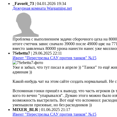
_Favorit_73
|
04.01.2026 19:34
Дежурная комната Wargaming.net
Проблема с выполнением задачи сборочного цеха на 80000
итоге счетчик завис сначало 39000 после 49000 щяс на 77
вместо заявленых 80000 урона нанести нанес уже миллион 
7Sebettu7
|
29.06.2025 22:11
Ивент "Перестрелка САУ против танков" №15
Уже и забыл, что тут писал в апреле )) "Танки" то ещё жи
админам ))
Какой-нибудь чат на этом сайте создать нормальный. Не 
Вспоминая гонки пришёл к выводу, что часть игроков (в 
кого-то вечно "упарывался". Думаю этого можно было из
возможность выстрелить. Вот ещё что вспомнил: расходни
уменьшили призовые, но без расходников ))
MIXER_BLR
|
01.06.2025 21:17
Ивент "Перестрелка САУ против танков" №15