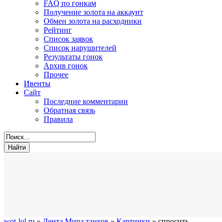
FAQ по гонкам
Получение золота на аккаунт
Обмен золота на расходники
Рейтинг
Список заявок
Список нарушителей
Результаты гонок
Архив гонок
Прочее
Ивенты
Сайт
Последние комментарии
Обратная связь
Правила
wot-lol.ru
»
Лента Мира танков
»
Картинки
» спросить