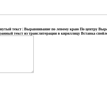
кнутый текст
|
Выравнивание по левому краю
По центру
Выра
ранный текст из транслитерации в кириллицу
Вставка спойл