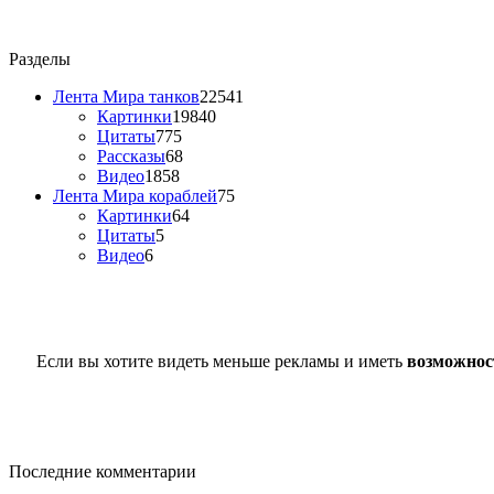
Разделы
Лента Мира танков
22541
Картинки
19840
Цитаты
775
Рассказы
68
Видео
1858
Лента Мира кораблей
75
Картинки
64
Цитаты
5
Видео
6
Если вы хотите видеть меньше рекламы и иметь
возможнос
Последние комментарии