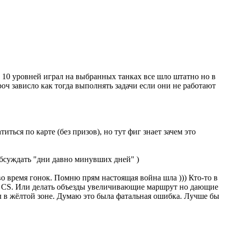
о 10 уровней играл на выбранных танках все шло штатно но в
роч зависло как тогда выполнять задачи если они не работают
иться по карте (без призов), но тут фиг знает зачем это
обсуждать "дни давно минувших дней" )
во время гонок. Помню прям настоящая война шла ))) Кто-то в
не CS. Или делать объезды увеличивающие маршрут но дающие
ел в жёлтой зоне. Думаю это была фатальная ошибка. Лучше бы