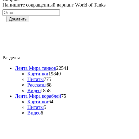
Напишите сокращенный вариант World of Tanks
Добавить
Разделы
Лента Мира танков
22541
Картинки
19840
Цитаты
775
Рассказы
68
Видео
1858
Лента Мира кораблей
75
Картинки
64
Цитаты
5
Видео
6