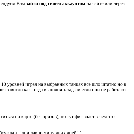
омендуем Вам
зайти под своим аккаунтом
на сайте или через
о 10 уровней играл на выбранных танках все шло штатно но в
роч зависло как тогда выполнять задачи если они не работают
иться по карте (без призов), но тут фиг знает зачем это
обсуждать "дни давно минувших дней" )