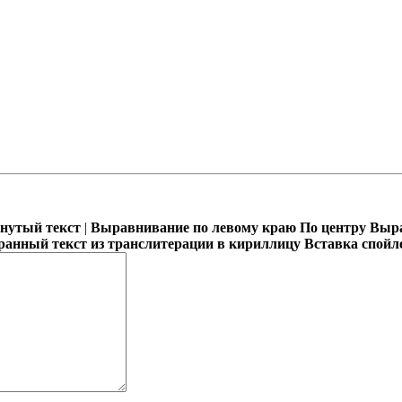
кнутый текст
|
Выравнивание по левому краю
По центру
Выра
ранный текст из транслитерации в кириллицу
Вставка спойл