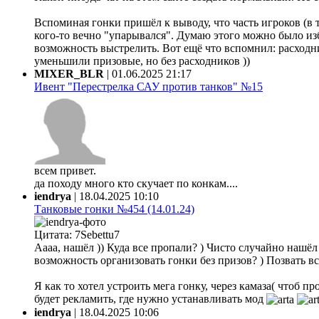
Вспоминая гонки пришёл к выводу, что часть игроков (в 
кого-то вечно "упарывался". Думаю этого можно было из
возможность выстрелить. Вот ещё что вспомнил: расходни
уменьшили призовые, но без расходников ))
MIXER_BLR
|
01.06.2025 21:17
Ивент "Перестрелка САУ против танков" №15
всем привет.
да походу много кто скучает по конкам....
iendrya
|
18.04.2025 10:10
Танковые гонки №454 (14.01.24)
Цитата: 7Sebettu7
Аааа, нашёл )) Куда все пропали? ) Чисто случайно нашёл ф
возможность организовать гонки без призов? ) Позвать все
Я как то хотел устроить мега гонку, через камаза( чтоб 
будет рекламить, где нужно устанавливать мод
iendrya
|
18.04.2025 10:06