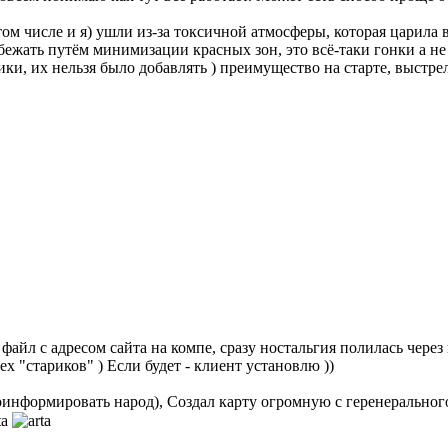
том числе и я) ушли из-за токсичной атмосферы, которая царила 
бежать путём минимизации красных зон, это всё-таки гонки а 
ки, их нельзя было добавлять ) преимущество на старте, выстр
айл с адресом сайта на компе, сразу ностальгия полилась через кр
х "стариков" ) Если будет - клиент установлю ))
проинформировать народ), Создал карту огромную с геренеральног