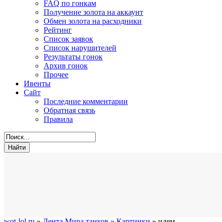
FAQ по гонкам
Получение золота на аккаунт
Обмен золота на расходники
Рейтинг
Список заявок
Список нарушителей
Результаты гонок
Архив гонок
Прочее
Ивенты
Сайт
Последние комментарии
Обратная связь
Правила
wot-lol.ru
»
Лента Мира танков
»
Картинки
» идем