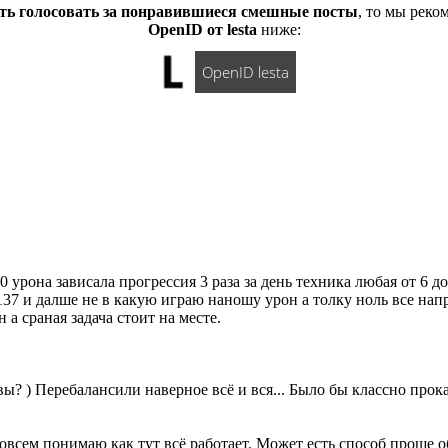
ть голосовать за понравившиеся смешные посты
, то мы рек
OpenID от lesta
ниже:
OpenID lesta
 урона зависала прогрессия 3 раза за день техника любая от 6 д
137 и далше не в какую играю наношу урон а толку ноль все нап
а сраная задача стоит на месте.
вы? ) Перебалансили наверное всё и вся... Было бы классно прокат
совсем понимаю как тут всё работает. Может есть способ проще 