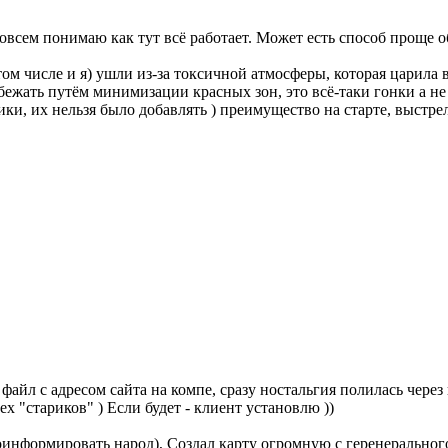
совсем понимаю как тут всё работает. Может есть способ проще 
том числе и я) ушли из-за токсичной атмосферы, которая царила 
бежать путём минимизации красных зон, это всё-таки гонки а 
ки, их нельзя было добавлять ) преимущество на старте, выстр
айл с адресом сайта на компе, сразу ностальгия полилась через кр
х "стариков" ) Если будет - клиент установлю ))
проинформировать народ), Создал карту огромную с геренеральног