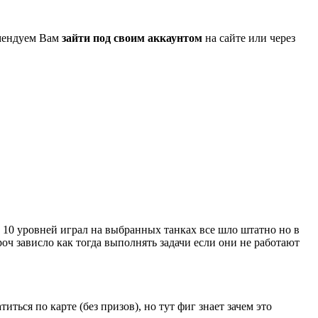
омендуем Вам
зайти под своим аккаунтом
на сайте или через
о 10 уровней играл на выбранных танках все шло штатно но в
роч зависло как тогда выполнять задачи если они не работают
иться по карте (без призов), но тут фиг знает зачем это