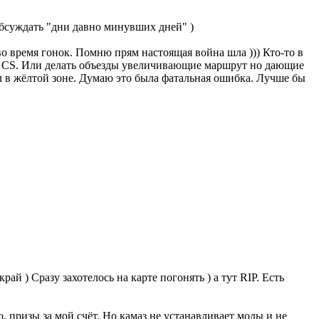
обсуждать "дни давно минувших дней" )
во время гонок. Помню прям настоящая война шла ))) Кто-то в
не CS. Или делать объезды увеличивающие маршрут но дающие
ел в жёлтой зоне. Думаю это была фатальная ошибка. Лучше бы
ай ) Сразу захотелось на карте погонять ) а тут RIP. Есть
о, призы за мой счёт. Но камаз не устанавливает моды и не