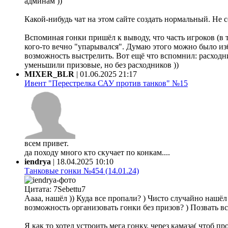
админам ))
Какой-нибудь чат на этом сайте создать нормальный. Не 
Вспоминая гонки пришёл к выводу, что часть игроков (в 
кого-то вечно "упарывался". Думаю этого можно было из
возможность выстрелить. Вот ещё что вспомнил: расходни
уменьшили призовые, но без расходников ))
MIXER_BLR
|
01.06.2025 21:17
Ивент "Перестрелка САУ против танков" №15
всем привет.
да походу много кто скучает по конкам....
iendrya
|
18.04.2025 10:10
Танковые гонки №454 (14.01.24)
Цитата: 7Sebettu7
Аааа, нашёл )) Куда все пропали? ) Чисто случайно нашёл ф
возможность организовать гонки без призов? ) Позвать все
Я как то хотел устроить мега гонку, через камаза( чтоб 