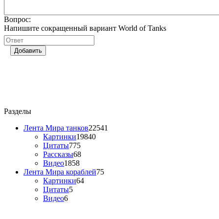
Вопрос:
Напишите сокращенный вариант World of Tanks
Добавить
Разделы
Лента Мира танков
22541
Картинки
19840
Цитаты
775
Рассказы
68
Видео
1858
Лента Мира кораблей
75
Картинки
64
Цитаты
5
Видео
6