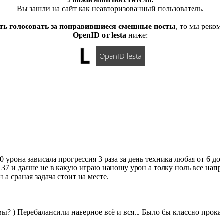
Вы зашли на сайт как неавторизованный пользователь.
ть голосовать за понравившиеся смешные посты
, то мы рек
OpenID от lesta
ниже:
OpenID lesta
 урона зависала прогрессия 3 раза за день техника любая от 6 д
137 и далше не в какую играю наношу урон а толку ноль все нап
а сраная задача стоит на месте.
вы? ) Перебалансили наверное всё и вся... Было бы классно прокат