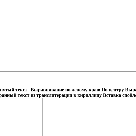
кнутый текст
|
Выравнивание по левому краю
По центру
Выра
ранный текст из транслитерации в кириллицу
Вставка спойл