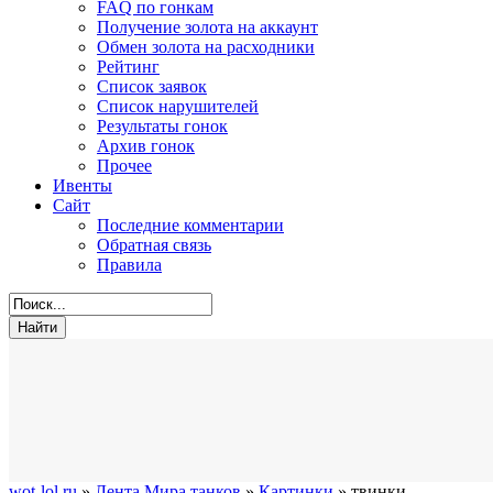
FAQ по гонкам
Получение золота на аккаунт
Обмен золота на расходники
Рейтинг
Список заявок
Список нарушителей
Результаты гонок
Архив гонок
Прочее
Ивенты
Сайт
Последние комментарии
Обратная связь
Правила
wot-lol.ru
»
Лента Мира танков
»
Картинки
» твинки