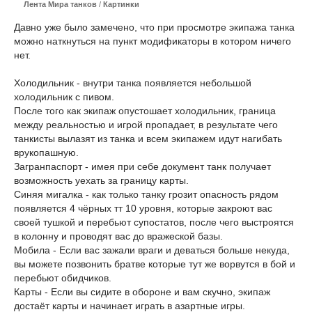
Лента Мира танков
/
Картинки
Давно уже было замечено, что при просмотре экипажа танка
можно наткнуться на пункт модификаторы в котором ничего
нет.
Холодильник - внутри танка появляется небольшой
холодильник с пивом.
После того как экипаж опустошает холодильник, граница
между реальностью и игрой пропадает, в результате чего
танкисты вылазят из танка и всем экипажем идут нагибать
врукопашную.
Загранпаспорт - имея при себе документ танк получает
возможность уехать за границу карты.
Синяя мигалка - как только танку грозит опасность рядом
появляется 4 чёрных тт 10 уровня, которые закроют вас
своей тушкой и перебьют супостатов, после чего выстроятся
в колонну и проводят вас до вражеской базы.
Мобила - Если вас зажали враги и деваться больше некуда,
вы можете позвонить братве которые тут же ворвутся в бой и
перебьют обидчиков.
Карты - Если вы сидите в обороне и вам скучно, экипаж
достаёт карты и начинает играть в азартные игры.