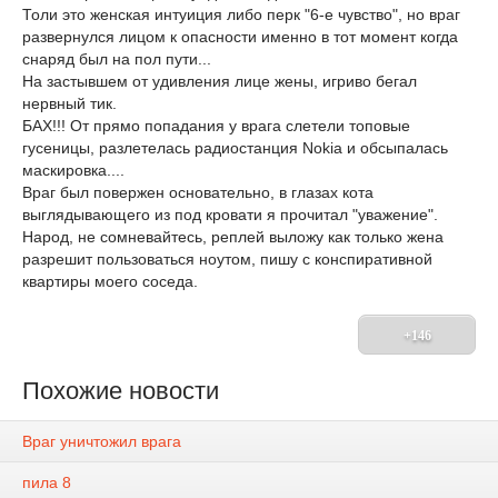
Толи это женская интуиция либо перк "6-е чувство", но враг
развернулся лицом к опасности именно в тот момент когда
снаряд был на пол пути...
На застывшем от удивления лице жены, игриво бегал
нервный тик.
БАХ!!! От прямо попадания у врага слетели топовые
гусеницы, разлетелась радиостанция Nokia и обсыпалась
маскировка....
Враг был повержен основательно, в глазах кота
выглядывающего из под кровати я прочитал "уважение".
Народ, не сомневайтесь, реплей выложу как только жена
разрешит пользоваться ноутом, пишу с конспиративной
квартиры моего соседа.
+146
Похожие новости
Враг уничтожил врага
пила 8