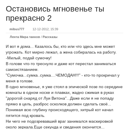
Остановись мгновенье ты
прекрасно 2
mibus777
12-12-2012, 15:39
Лента Мира танков
/
Рассказы
И вот я дома... Казалось бы, кто или что здесь мне может
угрожать. Кот мирно лежал, а жена собиралась на работу.
-Милый, подай сумочку!
В голове что-то треснуло и даже кот перестал заниматься
самоистязанием.
"Сумочка...сумка..сумка....ЧЕМОДАН!!!" - кто-то прокричал у
меня в голове.
В одно мгновенье, я уже стоял в эпической позе по середине
комнаты в одном носке и плавках, жадно сжимая в руках
"дорогой снаряд от Луи Витона"...Даже если я не попаду
прямо в цель, разброс осколков должен сделать своё...
Понимая всю глубину происходящего, хитрый кот начал
пятится под кровать.
Ни чего не подозревавший враг занимался маскировкой
около зеркала.Еще секунда и сведения окончится...