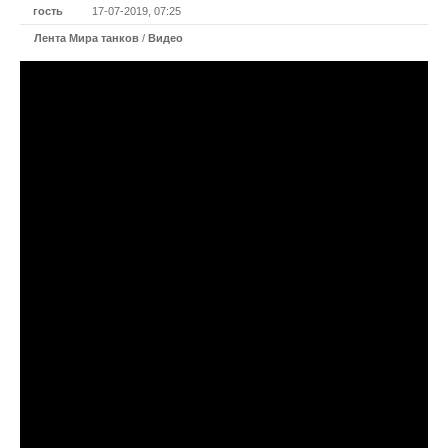
гость
17-07-2019, 07:25
Лента Мира танков
/
Видео