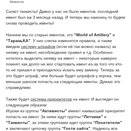
Новости
Салют танкисты! Давно у нас не было ивентов, последний
ивент был аж 3 месяца назад. И теперь мы наконец-то будем
снова проводить ивенты!
Начнем мы со старых ивентов, это
“World of Artillery”
и
“ТараньКА”
. У них слегка изменятся правила, а также
введем
систему штрафов
(если её так можно назвать) за
неявку на ивент, несоблюдение правил и т.д. Особенно
хотелось выделить неявку на ивент – некоторые наверно
помнят, как долго не мог стартовать ивент из-за того что кто-
то не пришел и приходилось искать ему замену. Теперь за
это будет штраф, чем больше будет штрафов у игрока, тем
меньше шансов попасть на следующие ивенты. Думаю это
справедливо.
Также будет
система приоритетов
на ивент. И выглядит он
следующим образом:
Игроки из группы
“Активисты”
имеют наивысший приоритет
попасть на ивент. За ними идут группы
“Летчики”
и
“Танкисты”
, за этими группами идет группа
“Посетители”
и заключают цепочку группа
“Гости сайта”
. Надеюсь все