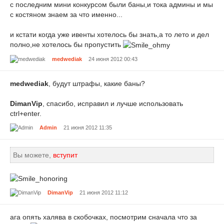
с последним мини конкурсом были баны,и тока админы и мы
с костяном знаем за что именно...
и кстати когда уже ивенты хотелось бы знать,а то лето и дел
полно,не хотелось бы пропустить
medwediak
24 июня 2012 00:43
medwediak
, будут штрафы, какие баны?
DimanVip
, спасибо, исправил и лучше использовать
ctrl+enter.
Admin
21 июня 2012 11:35
Вы можете,
вступит
DimanVip
21 июня 2012 11:12
ага опять халява в скобочках, посмотрим сначала что за