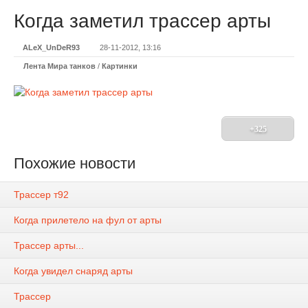
Когда заметил трассер арты
ALeX_UnDeR93
28-11-2012, 13:16
Лента Мира танков
/
Картинки
+325
Похожие новости
Трассер т92
Когда прилетело на фул от арты
Трассер арты...
Когда увидел снаряд арты
Трассер